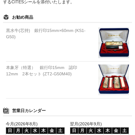
するCITESシールを添付いたします。
お勧め商品
黒水牛(芯持) 銀行印15mm×60mm (KS1-
G50)
本象牙（特選） 銀行印15mm 認印
12mm 2本セット (ZT2-G50M40)
営業日カレンダー
今月(2026年8月)
翌月(2026年9月)
日
月
火
水
木
金
土
日
月
火
水
木
金
土