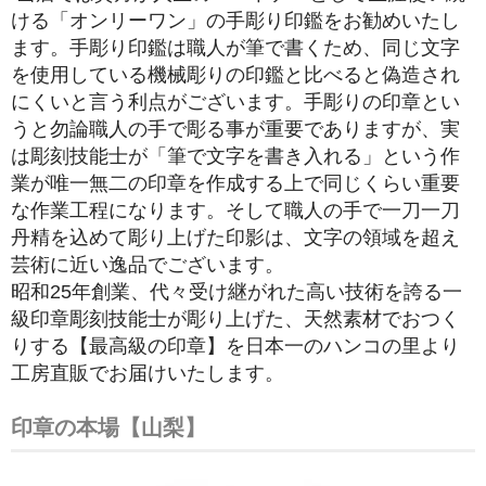
ける「オンリーワン」の手彫り印鑑をお勧めいたし
ます。手彫り印鑑は職人が筆で書くため、同じ文字
を使用している機械彫りの印鑑と比べると偽造され
にくいと言う利点がございます。手彫りの印章とい
うと勿論職人の手で彫る事が重要でありますが、実
は彫刻技能士が「筆で文字を書き入れる」という作
業が唯一無二の印章を作成する上で同じくらい重要
な作業工程になります。そして職人の手で一刀一刀
丹精を込めて彫り上げた印影は、文字の領域を超え
芸術に近い逸品でございます。
昭和25年創業、代々受け継がれた高い技術を誇る一
級印章彫刻技能士が彫り上げた、天然素材でおつく
りする【最高級の印章】を日本一のハンコの里より
工房直販でお届けいたします。
印章の本場【山梨】