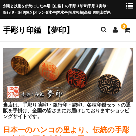
創意と技術を伝統にした本場【山梨】の手彫り印章|手彫り実印・
銀行印・認印|象牙|オランダ水牛|黒水牛|薩摩柘植|高級印鑑|山梨県
0
手彫り印鑑 【夢印】
夢印TOP
商品一覧
印章の本場 山梨
一級印章彫刻技能士
印鑑の材質
当店は、手彫り 実印・銀行印・認印、各種印鑑セットの通
販を手掛け、全国の皆さまにお届けしておりますショッピ
印鑑の種類
ングサイトです。
印鑑の書体
日本一のハンコの里より、伝統の手彫