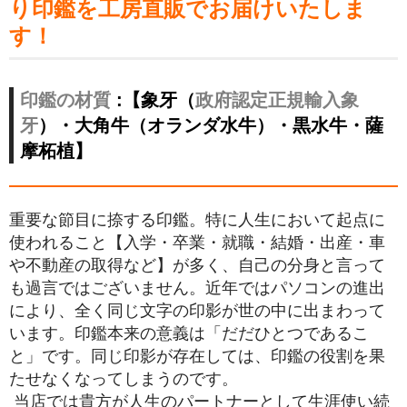
り印鑑を工房直販でお届けいたしま
象牙印鑑の種類
す！
印鑑ケース
お客様の声
印鑑の材質
:【象牙（
政府認定正規輸入象
牙
）・大角牛（オランダ水牛）・黒水牛・薩
ご利用案内
摩柘植】
お問い合わせ
重要な節目に捺する印鑑。特に人生において起点に
使われること【入学・卒業・就職・結婚・出産・車
や不動産の取得など】が多く、自己の分身と言って
も過言ではございません。近年ではパソコンの進出
により、全く同じ文字の印影が世の中に出まわって
います。印鑑本来の意義は「だだひとつであるこ
と」です。同じ印影が存在しては、印鑑の役割を果
たせなくなってしまうのです。
当店では貴方が人生のパートナーとして生涯使い続