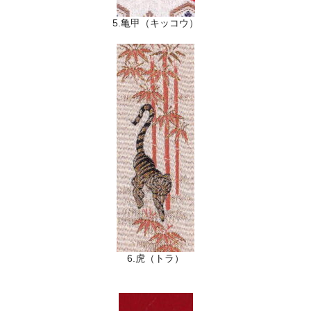
5.亀甲（キッコウ）
6.虎（トラ）