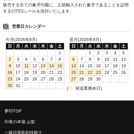
販売する全ての象牙印鑑に、正規輸入された象牙であることを証明
するCITESシールを添付いたします。
営業日カレンダー
今月(2026年8月)
翌月(2026年9月)
日
月
火
水
木
金
土
日
月
火
水
木
金
土
1
1
2
3
4
5
2
3
4
5
6
7
8
6
7
8
9
10
11
12
9
10
11
12
13
14
15
13
14
15
16
17
18
19
16
17
18
19
20
21
22
20
21
22
23
24
25
26
23
24
25
26
27
28
29
27
28
29
30
30
31
(
発送業務休日)
夢印TOP
印章の本場 山梨
一級印章彫刻技能士