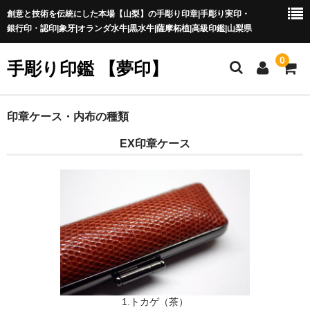
創意と技術を伝統にした本場【山梨】の手彫り印章|手彫り実印・
銀行印・認印|象牙|オランダ水牛|黒水牛|薩摩柘植|高級印鑑|山梨県
0
手彫り印鑑 【夢印】
夢印TOP
印章ケース・内布の種類
EX印章ケース
商品一覧
印章の本場 山梨
一級印章彫刻技能士
印鑑の材質
印鑑の種類
印鑑の書体
1.トカゲ（茶）