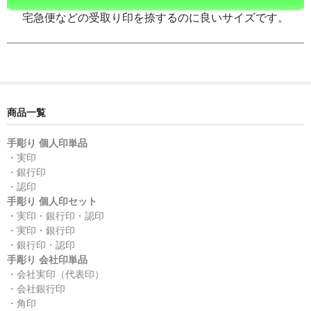
象牙印鑑の種類
宅急便などの受取り印を捺するのに良いサイズです。
印鑑ケース
お客様の声
ご利用案内
商品一覧
お問い合わせ
手彫り 個人印単品
・実印
・銀行印
・認印
手彫り 個人印セット
・実印・銀行印・認印
・実印・銀行印
・銀行印・認印
手彫り 会社印単品
・会社実印（代表印）
・会社銀行印
・角印