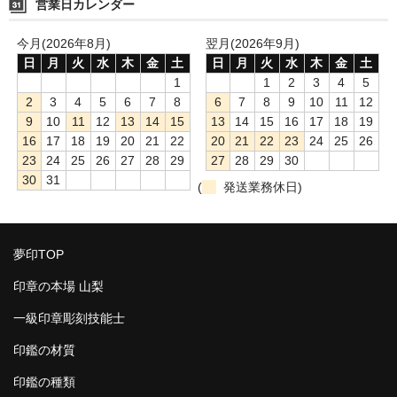
営業日カレンダー
今月(2026年8月)
翌月(2026年9月)
日
月
火
水
木
金
土
日
月
火
水
木
金
土
1
1
2
3
4
5
2
3
4
5
6
7
8
6
7
8
9
10
11
12
9
10
11
12
13
14
15
13
14
15
16
17
18
19
16
17
18
19
20
21
22
20
21
22
23
24
25
26
23
24
25
26
27
28
29
27
28
29
30
30
31
(
発送業務休日)
夢印TOP
印章の本場 山梨
一級印章彫刻技能士
印鑑の材質
印鑑の種類