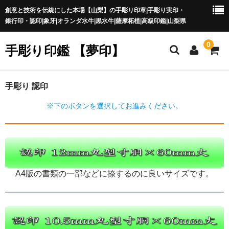
創意と技術を伝統にした本場【山梨】の手彫り印章|手彫り実印・
銀行印・認印|象牙|オランダ水牛|黒水牛|薩摩柘植|高級印鑑|山梨県
0
手彫り印鑑 【夢印】
夢印TOP
手彫り 認印
※下のボタンを選択してお進みください。
商品一覧
印章の本場 山梨
一級印章彫刻技能士
印鑑の材質
A4版の書類の一部などに捺するのに良いサイズです。
印鑑の種類
印鑑の書体