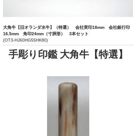
象牙印鑑の種類
印鑑ケース
大角牛【旧オランダ水牛】（特選） 会社実印18mm 会社銀行印
お客様の声
16.5mm 角印24mm（寸胴形） 3本セット
(OT3-HJ60HG55HK80)
ご利用案内
手彫り印鑑 大角牛【特選】
お問い合わせ