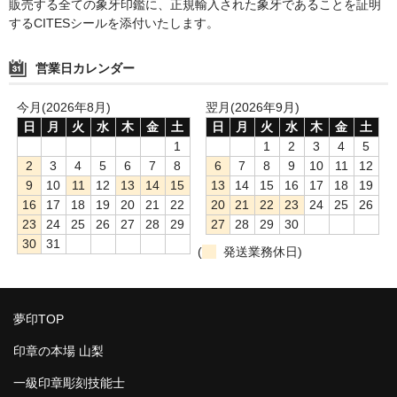
販売する全ての象牙印鑑に、正規輸入された象牙であることを証明
するCITESシールを添付いたします。
営業日カレンダー
今月(2026年8月)
翌月(2026年9月)
日
月
火
水
木
金
土
日
月
火
水
木
金
土
1
1
2
3
4
5
2
3
4
5
6
7
8
6
7
8
9
10
11
12
9
10
11
12
13
14
15
13
14
15
16
17
18
19
16
17
18
19
20
21
22
20
21
22
23
24
25
26
23
24
25
26
27
28
29
27
28
29
30
30
31
(
発送業務休日)
夢印TOP
印章の本場 山梨
一級印章彫刻技能士