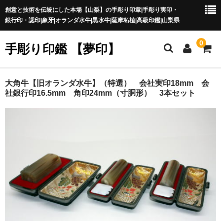
創意と技術を伝統にした本場【山梨】の手彫り印章|手彫り実印・
銀行印・認印|象牙|オランダ水牛|黒水牛|薩摩柘植|高級印鑑|山梨県
0
手彫り印鑑 【夢印】
夢印TOP
大角牛【旧オランダ水牛】（特選） 会社実印18mm 会
社銀行印16.5mm 角印24mm（寸胴形） 3本セット
商品一覧
印章の本場 山梨
一級印章彫刻技能士
印鑑の材質
印鑑の種類
印鑑の書体