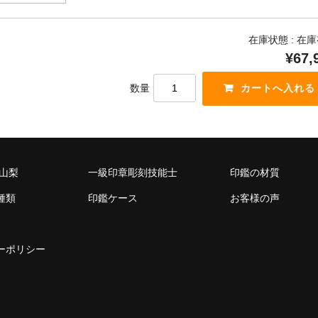
在庫状態 : 在
¥67,
数量
 山梨
一級印章彫刻技能士
印鑑の材質
種類
印鑑ケース
お客様の声
ーポリシー