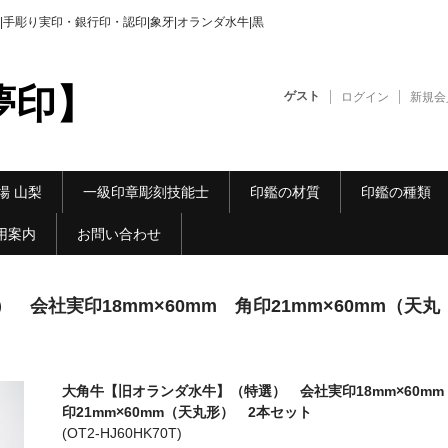
手彫り実印・銀行印・認印|象牙|オランダ水牛|黒
夢印】
ゲスト
ログイン
新規会
場 山梨
一級印章彫刻技能士
印鑑の材質
印鑑の種類
用案内
お問い合わせ
会社実印18mm×60mm 角印21mm×60mm（天丸
大角牛【旧オランダ水牛】（特選） 会社実印18mm×60mm
印21mm×60mm（天丸形） 2本セット
(OT2-HJ60HK70T)