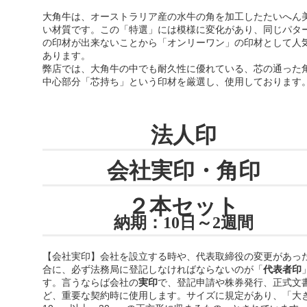
大角牛
は、オーストラリア産の水牛の角を加工したたいへん
い材質です。この「特選」には模様に変化があり、同じパタ
の印材が出来ないことから「オンリーワン」の印材として人
あります。
弊店では、大角牛の中でも耐久性に優れている、芯の通った
中心部分「芯持ち」という印材を厳選し、使用しております
法人印
会社実印・角印
２本セット
納期：10日～2週間
【会社実印】会社を設立する時や、代表取締役の変更があっ
合に、必ず法務局に登記しなければならないのが「
代表者印
す。言うならば会社の
実印
で、登記申請や株券発行、正式文
ど、重要な契約時に使用します。サイズに規定があり、「大