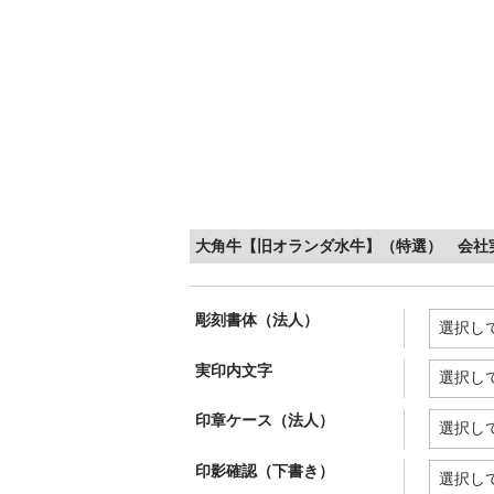
大角牛【旧オランダ水牛】（特選） 会社実印
彫刻書体（法人）
実印内文字
印章ケース（法人）
印影確認（下書き）