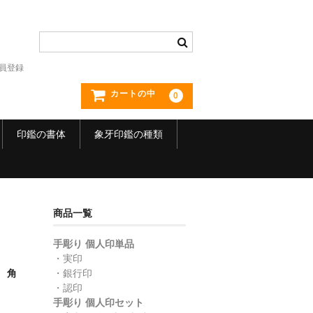
員登録
カートの中
0
印鑑の書体
象牙印鑑の種類
商品一覧
手彫り 個人印単品
・実印
 角
・銀行印
・認印
手彫り 個人印セット