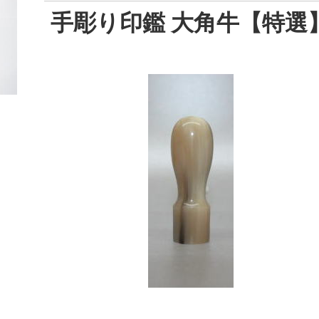
手彫り印鑑 大角牛【特選