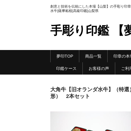
創意と技術を伝統にした本場【山梨】の手彫り印章|
水牛|薩摩柘植|高級印鑑|山梨県
手彫り印鑑 【
夢印TOP
商品一覧
印章の本
印鑑ケース
お客様の声
ご利
大角牛【旧オランダ水牛】（特選） 
形） 2本セット