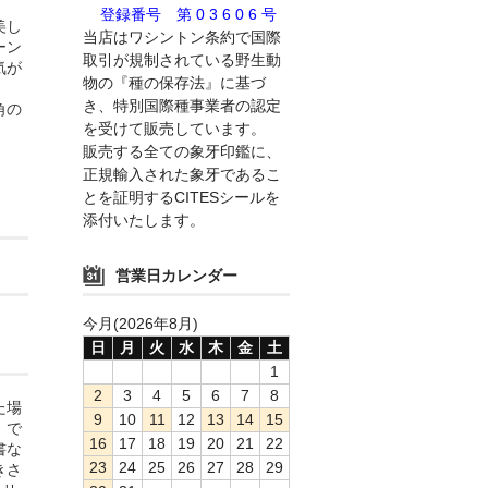
登録番号 第 0 3 6 0 6 号
美し
当店はワシントン条約で国際
ーン
取引が規制されている野生動
気が
物の『種の保存法』に基づ
き、特別国際種事業者の認定
角の
を受けて販売しています。
。
販売する全ての象牙印鑑に、
正規輸入された象牙であるこ
とを証明するCITESシールを
添付いたします。
営業日カレンダー
今月(2026年8月)
日
月
火
水
木
金
土
1
2
3
4
5
6
7
8
た場
9
10
11
12
13
14
15
」で
16
17
18
19
20
21
22
書な
23
24
25
26
27
28
29
きさ