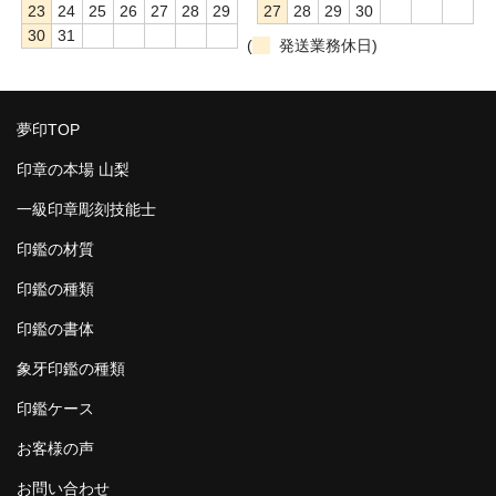
23
24
25
26
27
28
29
27
28
29
30
30
31
(
発送業務休日)
夢印TOP
印章の本場 山梨
一級印章彫刻技能士
印鑑の材質
印鑑の種類
印鑑の書体
象牙印鑑の種類
印鑑ケース
お客様の声
お問い合わせ