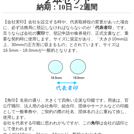
納期：10日～2週間
【会社実印】会社を設立する時や、代表取締役の変更があった場合
に、必ず法務局に登記しなければならないのが「
代表者印
」です。
言うならば会社の
実印
で、登記申請や株券発行、正式文書など、重
要な契約時に使用します。サイズに規定があり、「大きさ10mm以
上、30mmの正方形に収まるもの」とされています。サイズは
16.5mm・18.0mmが一般的となります。
【角印】名前の通り、大きくて四角い立派な印鑑です。用途は、官
公庁職印、法人用の会社角印、組合印、団体やサークルなどの印鑑
として一般事務や、ご契約の際の社名、団体名の上に重ねて捺し、
使用します。
会社を代表する印鑑に思われがちですが、この
角印
は会社の認印と
して使われます。