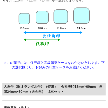
サイズは18mm・21mm・24mmが一般的となります。
※この商品には、保守箱と高級印章ケースをお付けいたします。下
の選択欄より、
お好みの印章ケースをお選びください。
大角牛【旧オランダ水牛】（特選） 会社実印18mm×60mm 角
印24mm×60mm（天丸形） 2本セット
彫刻書体（法人）