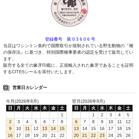
登録番号 第 0 3 6 0 6 号
当店はワシントン条約で国際取引が規制されている野生動物の『種
の保存法』に基づき、特別国際種事業者の認定を受けて販売してい
ます。
販売する全ての象牙印鑑に、正規輸入された象牙であることを証明
するCITESシールを添付いたします。
営業日カレンダー
今月(2026年8月)
翌月(2026年9月)
日
月
火
水
木
金
土
日
月
火
水
木
金
土
1
1
2
3
4
5
2
3
4
5
6
7
8
6
7
8
9
10
11
12
9
10
11
12
13
14
15
13
14
15
16
17
18
19
16
17
18
19
20
21
22
20
21
22
23
24
25
26