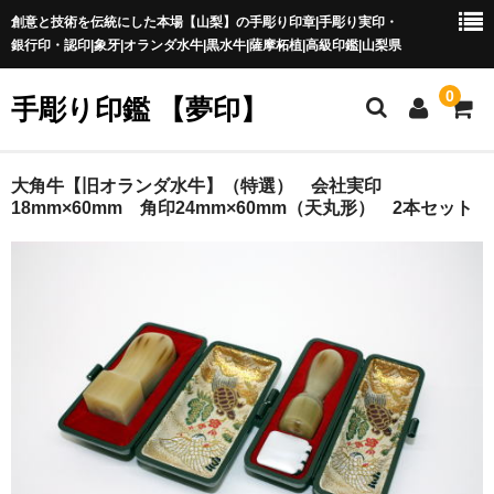
創意と技術を伝統にした本場【山梨】の手彫り印章|手彫り実印・
銀行印・認印|象牙|オランダ水牛|黒水牛|薩摩柘植|高級印鑑|山梨県
0
手彫り印鑑 【夢印】
夢印TOP
大角牛【旧オランダ水牛】（特選） 会社実印
18mm×60mm 角印24mm×60mm（天丸形） 2本セット
商品一覧
印章の本場 山梨
一級印章彫刻技能士
印鑑の材質
印鑑の種類
印鑑の書体