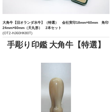
象牙印鑑の種類
印鑑ケース
大角牛【旧オランダ水牛】（特選） 会社実印18mm×60mm 角印
お客様の声
24mm×60mm（天丸形） 2本セット
(OT2-HJ60HK80T)
ご利用案内
手彫り印鑑 大角牛【特選】
お問い合わせ