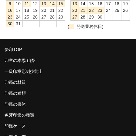
9
10
11
12
13
14
15
13
14
15
16
17
18
19
16
17
18
19
20
21
22
20
21
22
23
24
25
26
23
24
25
26
27
28
29
27
28
29
30
30
31
(
発送業務休日)
夢印TOP
印章の本場 山梨
一級印章彫刻技能士
印鑑の材質
印鑑の種類
印鑑の書体
象牙印鑑の種類
印鑑ケース