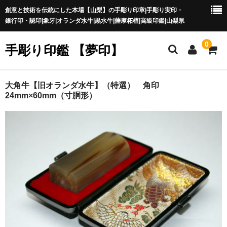
創意と技術を伝統にした本場【山梨】の手彫り印章|手彫り実印・
銀行印・認印|象牙|オランダ水牛|黒水牛|薩摩柘植|高級印鑑|山梨県
0
手彫り印鑑 【夢印】
夢印TOP
大角牛【旧オランダ水牛】（特選） 角印
24mm×60mm（寸胴形）
商品一覧
印章の本場 山梨
一級印章彫刻技能士
印鑑の材質
印鑑の種類
印鑑の書体