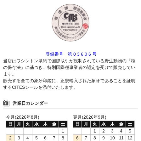
登録番号 第 0 3 6 0 6 号
当店はワシントン条約で国際取引が規制されている野生動物の『種
の保存法』に基づき、特別国際種事業者の認定を受けて販売してい
ます。
販売する全ての象牙印鑑に、正規輸入された象牙であることを証明
するCITESシールを添付いたします。
営業日カレンダー
今月(2026年8月)
翌月(2026年9月)
日
月
火
水
木
金
土
日
月
火
水
木
金
土
1
1
2
3
4
5
2
3
4
5
6
7
8
6
7
8
9
10
11
12