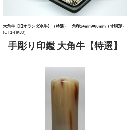
象牙印鑑の種類
印鑑ケース
大角牛【旧オランダ水牛】（特選） 角印24mm×60mm（寸胴形）
お客様の声
(OT1-HK80)
ご利用案内
手彫り印鑑 大角牛【特選】
お問い合わせ