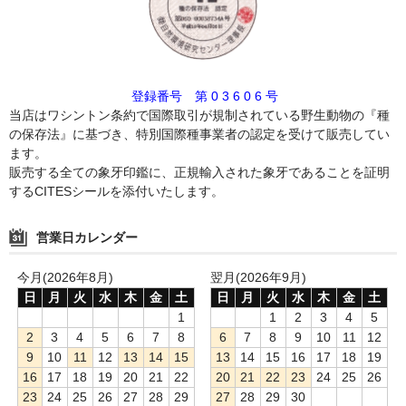
登録番号 第 0 3 6 0 6 号
当店はワシントン条約で国際取引が規制されている野生動物の『種
の保存法』に基づき、特別国際種事業者の認定を受けて販売してい
ます。
販売する全ての象牙印鑑に、正規輸入された象牙であることを証明
するCITESシールを添付いたします。
営業日カレンダー
今月(2026年8月)
翌月(2026年9月)
日
月
火
水
木
金
土
日
月
火
水
木
金
土
1
1
2
3
4
5
2
3
4
5
6
7
8
6
7
8
9
10
11
12
9
10
11
12
13
14
15
13
14
15
16
17
18
19
16
17
18
19
20
21
22
20
21
22
23
24
25
26
23
24
25
26
27
28
29
27
28
29
30