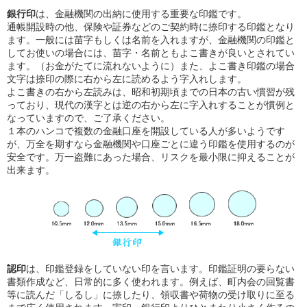
銀行印
は、金融機関の出納に使用する重要な印鑑です。
通帳開設時の他、保険や証券などのご契約時に捺印する印鑑となり
ます。一般には苗字もしくは名前を入れますが、金融機関の印鑑と
してお使いの場合には、苗字・名前ともよこ書きが良いとされてい
ます。（お金がたてに流れないように）また、よこ書き印鑑の場合
文字は捺印の際に右から左に読めるよう字入れします。
よこ書きの右から左読みは、昭和初期頃までの日本の古い慣習が残
っており、現代の漢字とは逆の右から左に字入れすることが慣例と
なっていますので、ご了承ください。
１本のハンコで複数の金融口座を開設している人が多いようです
が、万全を期すなら金融機関や口座ごとに違う印鑑を使用するのが
安全です。万一盗難にあった場合、リスクを最小限に抑えることが
出来ます。
認印
は、印鑑登録をしていない印を言います。印鑑証明の要らない
書類作成など、日常的に多く使われます。例えば、町内会の回覧書
等に読んだ「しるし」に捺したり、領収書や荷物の受け取りに至る