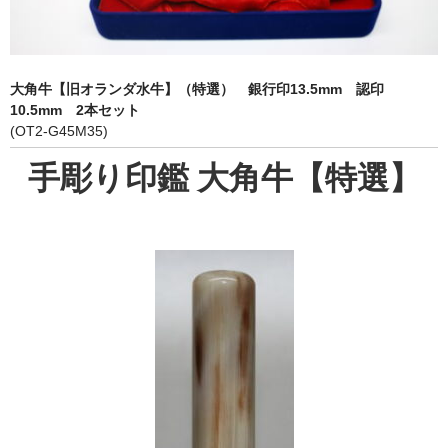
象牙印鑑の種類
印鑑ケース
大角牛【旧オランダ水牛】（特選） 銀行印13.5mm 認印
お客様の声
10.5mm 2本セット
(OT2-G45M35)
ご利用案内
手彫り印鑑 大角牛【特選】
お問い合わせ