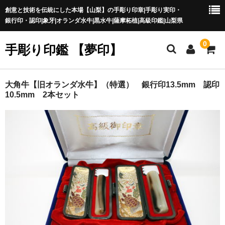
創意と技術を伝統にした本場【山梨】の手彫り印章|手彫り実印・
銀行印・認印|象牙|オランダ水牛|黒水牛|薩摩柘植|高級印鑑|山梨県
0
手彫り印鑑 【夢印】
夢印TOP
大角牛【旧オランダ水牛】（特選） 銀行印13.5mm 認印
10.5mm 2本セット
商品一覧
印章の本場 山梨
一級印章彫刻技能士
印鑑の材質
印鑑の種類
印鑑の書体