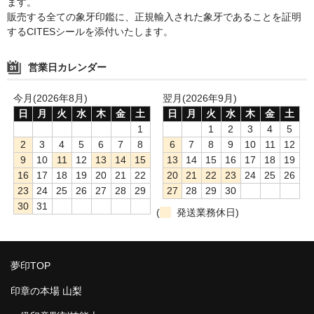
ます。
販売する全ての象牙印鑑に、正規輸入された象牙であることを証明
するCITESシールを添付いたします。
営業日カレンダー
今月(2026年8月)
翌月(2026年9月)
日
月
火
水
木
金
土
日
月
火
水
木
金
土
1
1
2
3
4
5
2
3
4
5
6
7
8
6
7
8
9
10
11
12
9
10
11
12
13
14
15
13
14
15
16
17
18
19
16
17
18
19
20
21
22
20
21
22
23
24
25
26
23
24
25
26
27
28
29
27
28
29
30
30
31
(
発送業務休日)
夢印TOP
印章の本場 山梨