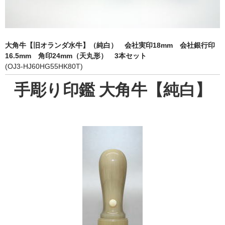
象牙印鑑の種類
印鑑ケース
大角牛【旧オランダ水牛】（純白） 会社実印18mm 会社銀行印
お客様の声
16.5mm 角印24mm（天丸形） 3本セット
(OJ3-HJ60HG55HK80T)
ご利用案内
手彫り印鑑 大角牛【純白】
お問い合わせ