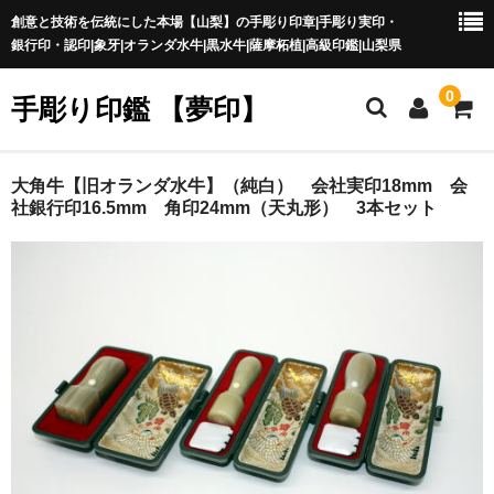
創意と技術を伝統にした本場【山梨】の手彫り印章|手彫り実印・
銀行印・認印|象牙|オランダ水牛|黒水牛|薩摩柘植|高級印鑑|山梨県
0
手彫り印鑑 【夢印】
夢印TOP
大角牛【旧オランダ水牛】（純白） 会社実印18mm 会
社銀行印16.5mm 角印24mm（天丸形） 3本セット
商品一覧
印章の本場 山梨
一級印章彫刻技能士
印鑑の材質
印鑑の種類
印鑑の書体