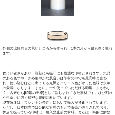
外側の比較的目の荒いところから作られ、1本の牙から最も多く取れ
ます。
程よい硬さがあり、彫刻にも捺印にも最適な印材とされます。気品
のある色つや、きめ細やかな肌合い
は印材の中でも最高峰と言わ
れ、使い込むほどに出てくる光沢とクリーム色がかった色味は永年
の愛着になります。まさに、一生使っていただける印鑑にふさわし
く、古来から[印鑑の王様]として親しまれてきた素材です。ひび割れ
や虫食いに強く精密な彫刻に向いています。
現在象牙は「ワシントン条約」において輸入が禁止されています。
ただし、日本国内では公的な管理のもとで販売が許可されており、
弊店で扱っている印材は、輸入禁止前の材料、または一時的に解禁