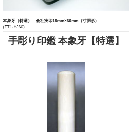
象牙印鑑の種類
印鑑ケース
本象牙（特選） 会社実印18mm×60mm（寸胴形）
(ZT1-HJ60)
お客様の声
手彫り印鑑 本象牙【特選】
ご利用案内
お問い合わせ