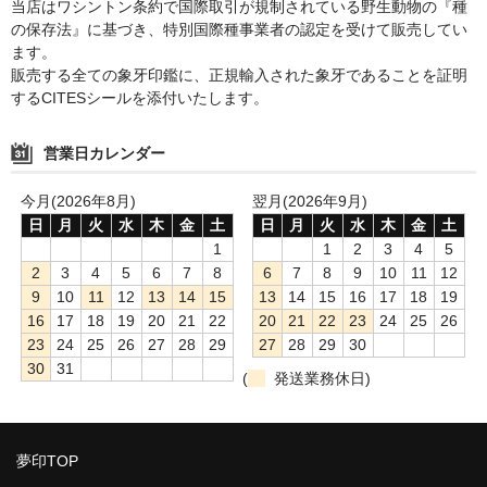
当店はワシントン条約で国際取引が規制されている野生動物の『種
の保存法』に基づき、特別国際種事業者の認定を受けて販売してい
ます。
販売する全ての象牙印鑑に、正規輸入された象牙であることを証明
するCITESシールを添付いたします。
営業日カレンダー
今月(2026年8月)
翌月(2026年9月)
日
月
火
水
木
金
土
日
月
火
水
木
金
土
1
1
2
3
4
5
2
3
4
5
6
7
8
6
7
8
9
10
11
12
9
10
11
12
13
14
15
13
14
15
16
17
18
19
16
17
18
19
20
21
22
20
21
22
23
24
25
26
23
24
25
26
27
28
29
27
28
29
30
30
31
(
発送業務休日)
夢印TOP