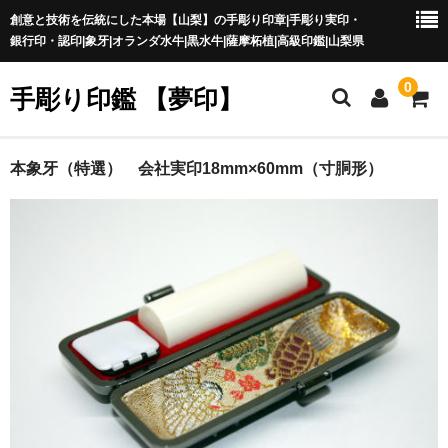
創意と技術を伝統にした本場【山梨】の手彫り印章|手彫り実印・
銀行印・認印|象牙|オランダ水牛|黒水牛|薩摩柘植|高級印鑑|山梨県
0
手彫り印鑑 【夢印】
夢印TOP
本象牙（特選） 会社実印18mm×60mm（寸胴形）
商品一覧
印章の本場 山梨
一級印章彫刻技能士
印鑑の材質
印鑑の種類
印鑑の書体