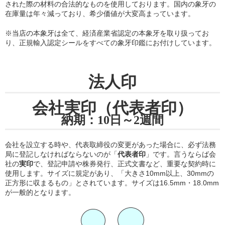
された際の材料の合法的なものを使用しております。国内の象牙の
在庫量は年々減っており、希少価値が大変高まっています。
※当店の
本象牙は全て、経済産業省認定の本象牙を取り扱ってお
り
、正規輸入認定シールをすべての象牙印鑑にお付けしています。
法人印
会社実印（代表者印）
納期：10日～2週間
会社を設立する時や、代表取締役の変更があった場合に、必ず法務
局に登記しなければならないのが「
代表者印
」です。言うならば会
社の
実印
で、登記申請や株券発行、正式文書など、重要な契約時に
使用します。サイズに規定があり、「大きさ10mm以上、30mmの
正方形に収まるもの」とされています。サイズは16.5mm・18.0mm
が一般的となります。