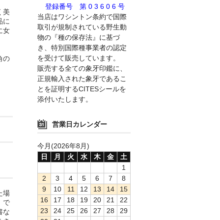
登録番号 第 0 3 6 0 6 号
く美
当店はワシントン条約で国際
品に
取引が規制されている野生動
に女
物の『種の保存法』に基づ
き、特別国際種事業者の認定
を受けて販売しています。
角の
。
販売する全ての象牙印鑑に、
正規輸入された象牙であるこ
とを証明するCITESシールを
添付いたします。
営業日カレンダー
今月(2026年8月)
日
月
火
水
木
金
土
1
2
3
4
5
6
7
8
9
10
11
12
13
14
15
た場
16
17
18
19
20
21
22
」で
23
24
25
26
27
28
29
書な