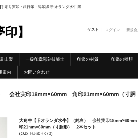
手彫り実印・銀行印・認印|象牙|オランダ水牛|黒
夢印】
ゲスト
ログイン
新規会
場 山梨
一級印章彫刻技能士
印鑑の材質
印鑑の種類
用案内
お問い合わせ
会社実印18mm×60mm 角印21mm×60mm（寸胴
大角牛【旧オランダ水牛】（純白） 会社実印18mm×60mm
印21mm×60mm（寸胴形） 2本セット
(OJ2-HJ60HK70)