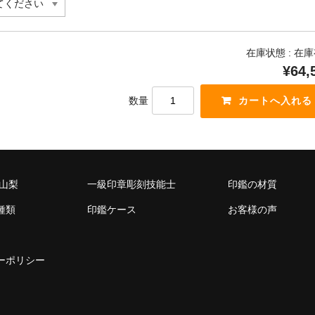
在庫状態 : 在
¥64,
数量
 山梨
一級印章彫刻技能士
印鑑の材質
種類
印鑑ケース
お客様の声
ーポリシー