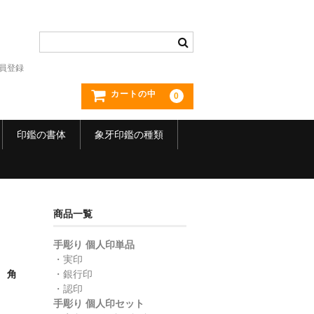
員登録
カートの中
0
印鑑の書体
象牙印鑑の種類
商品一覧
手彫り 個人印単品
・実印
 角
・銀行印
・認印
手彫り 個人印セット