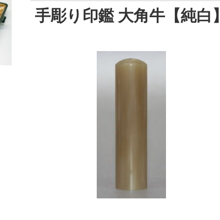
手彫り印鑑 大角牛【純白