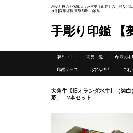
創意と技術を伝統にした本場【山梨】の手彫り印章|
水牛|薩摩柘植|高級印鑑|山梨県
手彫り印鑑 【
夢印TOP
商品一覧
印章の本
印鑑ケース
お客様の声
ご利
大角牛【旧オランダ水牛】（純白） 
形） 2本セット