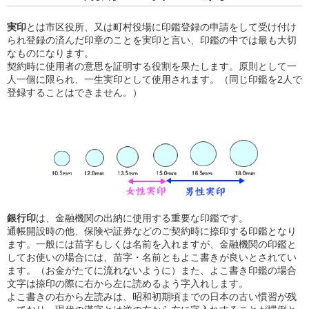
実印
とは市区役所、又は町村役場に印鑑登録の申請をして受け付け
られ登録の済んだ印章のことを実印と言い、印鑑の中では最も大切
なものになります。
契約時に使用者の意思を証明する役割を果たします。原則として一
人一個に限られ、一生実印として使用されます。（同じ印鑑を2人で
登録することはできません。）
銀行印
は、金融機関の出納に使用する重要な印鑑です。
通帳開設時の他、保険や証券などのご契約時に捺印する印鑑となり
ます。一般には苗字もしくは名前を入れますが、金融機関の印鑑と
してお使いの場合には、苗字・名前ともよこ書きが良いとされてい
ます。（お金がたてに流れないように）また、よこ書き印鑑の場合
文字は捺印の際に右から左に読めるよう字入れします。
よこ書きの右から左読みは、昭和初期頃までの日本の古い慣習が残