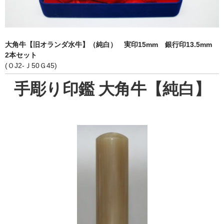
象牙印鑑の種類
印鑑ケース
大角牛【旧オランダ水牛】（純白） 実印15mm 銀行印13.5mm
お客様の声
2本セット
(ＯJ2-Ｊ50Ｇ45)
ご利用案内
手彫り印鑑 大角牛【純白】
お問い合わせ