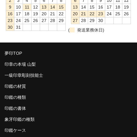
2
3
4
5
6
7
8
6
7
8
9
10
11
12
9
10
11
12
13
14
15
13
14
15
16
17
18
19
16
17
18
19
20
21
22
20
21
22
23
24
25
26
23
24
25
26
27
28
29
27
28
29
30
30
31
(
発送業務休日)
夢印TOP
印章の本場 山梨
一級印章彫刻技能士
印鑑の材質
印鑑の種類
印鑑の書体
象牙印鑑の種類
印鑑ケース