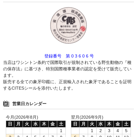
登録番号 第 0 3 6 0 6 号
当店はワシントン条約で国際取引が規制されている野生動物の『種
の保存法』に基づき、特別国際種事業者の認定を受けて販売してい
ます。
販売する全ての象牙印鑑に、正規輸入された象牙であることを証明
するCITESシールを添付いたします。
営業日カレンダー
今月(2026年8月)
翌月(2026年9月)
日
月
火
水
木
金
土
日
月
火
水
木
金
土
1
1
2
3
4
5