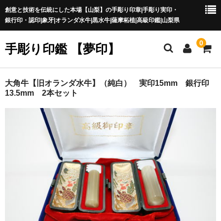
創意と技術を伝統にした本場【山梨】の手彫り印章|手彫り実印・
銀行印・認印|象牙|オランダ水牛|黒水牛|薩摩柘植|高級印鑑|山梨県
0
手彫り印鑑 【夢印】
夢印TOP
大角牛【旧オランダ水牛】（純白） 実印15mm 銀行印
13.5mm 2本セット
商品一覧
印章の本場 山梨
一級印章彫刻技能士
印鑑の材質
印鑑の種類
印鑑の書体