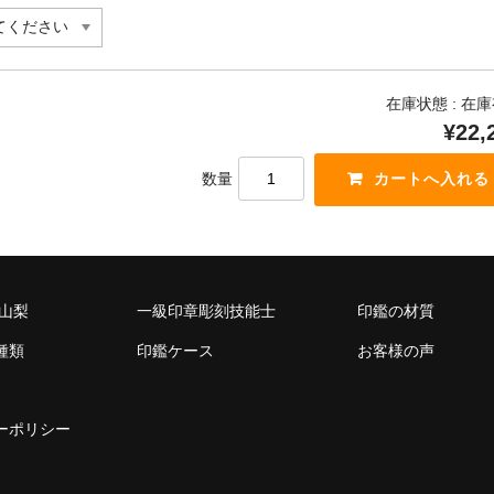
在庫状態 : 在
¥22,
数量
 山梨
一級印章彫刻技能士
印鑑の材質
種類
印鑑ケース
お客様の声
ーポリシー