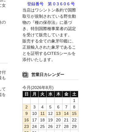
登録番号 第 0 3 6 0 6 号
に女
当店はワシントン条約で国際
取引が規制されている野生動
角の
物の『種の保存法』に基づ
。
き、特別国際種事業者の認定
を受けて販売しています。
販売する全ての象牙印鑑に、
正規輸入された象牙であるこ
とを証明するCITESシールを
添付いたします。
け付
営業日カレンダー
最も
今月(2026年8月)
して
日
月
火
水
木
金
土
鑑を
1
2
3
4
5
6
7
8
9
10
11
12
13
14
15
16
17
18
19
20
21
22
23
24
25
26
27
28
29