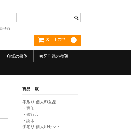
員登録
カートの中
0
印鑑の書体
象牙印鑑の種類
商品一覧
手彫り 個人印単品
・実印
・銀行印
・認印
】
手彫り 個人印セット