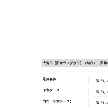
大角牛【旧オランダ水牛】（純白） 実印15
彫刻書体
印章ケース
内布（印章ケース）