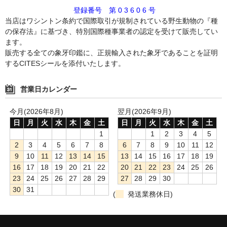
登録番号 第 0 3 6 0 6 号
当店はワシントン条約で国際取引が規制されている野生動物の『種
の保存法』に基づき、特別国際種事業者の認定を受けて販売してい
ます。
販売する全ての象牙印鑑に、正規輸入された象牙であることを証明
するCITESシールを添付いたします。
営業日カレンダー
今月(2026年8月)
翌月(2026年9月)
日
月
火
水
木
金
土
日
月
火
水
木
金
土
1
1
2
3
4
5
2
3
4
5
6
7
8
6
7
8
9
10
11
12
9
10
11
12
13
14
15
13
14
15
16
17
18
19
16
17
18
19
20
21
22
20
21
22
23
24
25
26
23
24
25
26
27
28
29
27
28
29
30
30
31
(
発送業務休日)