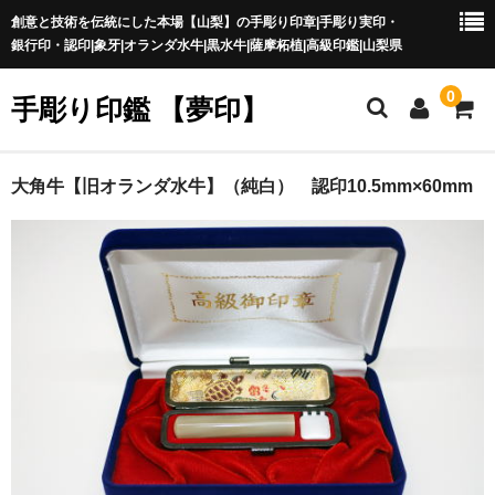
創意と技術を伝統にした本場【山梨】の手彫り印章|手彫り実印・
銀行印・認印|象牙|オランダ水牛|黒水牛|薩摩柘植|高級印鑑|山梨県
0
手彫り印鑑 【夢印】
夢印TOP
大角牛【旧オランダ水牛】（純白） 認印10.5mm×60mm
商品一覧
印章の本場 山梨
一級印章彫刻技能士
印鑑の材質
印鑑の種類
印鑑の書体