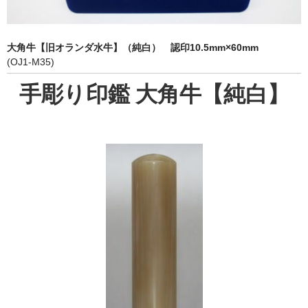
象牙印鑑の種類
印鑑ケース
大角牛【旧オランダ水牛】（純白） 認印10.5mm×60mm
(OJ1-M35)
お客様の声
手彫り印鑑 大角牛【純白】
ご利用案内
お問い合わせ