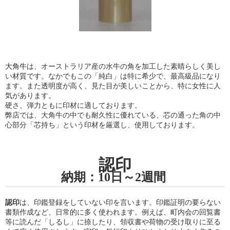
大角牛
は、オーストラリア産の水牛の角を加工した素晴らしく美し
い材質です。なかでもこの「純白」は特に希少で、最高級品になり
ます。また透明度が高く、見た目が美しいことから、特に女性に人
気があります。
硬さ、弾力ともに印材に適しております。
弊店では、大角牛の中でも耐久性に優れている、芯の通った角の中
心部分「芯持ち」という印材を厳選し、使用しております。
認印
納期：10日～2週間
認印
は、印鑑登録をしていない印を言います。印鑑証明の要らない
書類作成など、日常的に多く使われます。例えば、町内会の回覧書
等に読んだ「しるし」に捺したり、領収書や荷物の受け取りに至る