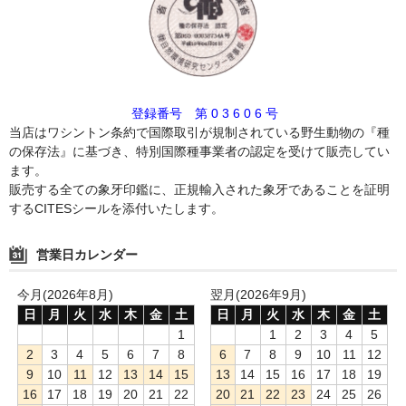
登録番号 第 0 3 6 0 6 号
当店はワシントン条約で国際取引が規制されている野生動物の『種
の保存法』に基づき、特別国際種事業者の認定を受けて販売してい
ます。
販売する全ての象牙印鑑に、正規輸入された象牙であることを証明
するCITESシールを添付いたします。
営業日カレンダー
今月(2026年8月)
翌月(2026年9月)
日
月
火
水
木
金
土
日
月
火
水
木
金
土
1
1
2
3
4
5
2
3
4
5
6
7
8
6
7
8
9
10
11
12
9
10
11
12
13
14
15
13
14
15
16
17
18
19
16
17
18
19
20
21
22
20
21
22
23
24
25
26