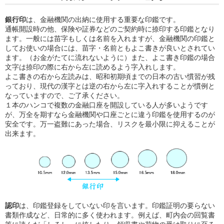
銀行印
は、金融機関の出納に使用する重要な印鑑です。
通帳開設時の他、保険や証券などのご契約時に捺印する印鑑となり
ます。一般には苗字もしくは名前を入れますが、金融機関の印鑑と
してお使いの場合には、苗字・名前ともよこ書きが良いとされてい
ます。（お金がたてに流れないように）また、よこ書き印鑑の場合
文字は捺印の際に右から左に読めるよう字入れします。
よこ書きの右から左読みは、昭和初期頃までの日本の古い慣習が残
っており、現代の漢字とは逆の右から左に字入れすることが慣例と
なっていますので、ご了承ください。
１本のハンコで複数の金融口座を開設している人が多いようです
が、万全を期すなら金融機関や口座ごとに違う印鑑を使用するのが
安全です。万一盗難にあった場合、リスクを最小限に抑えることが
出来ます。
認印
は、印鑑登録をしていない印を言います。印鑑証明の要らない
書類作成など、日常的に多く使われます。例えば、町内会の回覧書