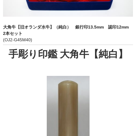
象牙印鑑の種類
印鑑ケース
大角牛【旧オランダ水牛】（純白） 銀行印13.5mm 認印12mm
お客様の声
2本セット
(OJ2-G45M40)
ご利用案内
手彫り印鑑 大角牛【純白】
お問い合わせ