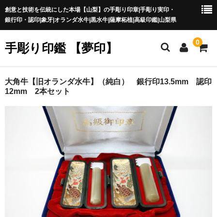
創意と技術を伝統にした本場【山梨】の手彫り印章|手彫り実印・
銀行印・認印|象牙|オランダ水牛|黒水牛|薩摩柘植|高級印鑑|山梨県
0
手彫り印鑑 【夢印】
夢印TOP
大角牛【旧オランダ水牛】（純白） 銀行印13.5mm 認印
12mm 2本セット
商品一覧
印章の本場 山梨
一級印章彫刻技能士
印鑑の材質
印鑑の種類
印鑑の書体