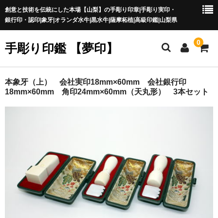
創意と技術を伝統にした本場【山梨】の手彫り印章|手彫り実印・
銀行印・認印|象牙|オランダ水牛|黒水牛|薩摩柘植|高級印鑑|山梨県
0
手彫り印鑑 【夢印】
夢印TOP
本象牙（上） 会社実印18mm×60mm 会社銀行印
18mm×60mm 角印24mm×60mm（天丸形） 3本セット
商品一覧
印章の本場 山梨
一級印章彫刻技能士
印鑑の材質
印鑑の種類
印鑑の書体