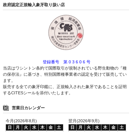
政府認定正規輸入象牙取り扱い店
登録番号 第 0 3 6 0 6 号
当店はワシントン条約で国際取引が規制されている野生動物の『種
の保存法』に基づき、特別国際種事業者の認定を受けて販売してい
ます。
販売する全ての象牙印鑑に、正規輸入された象牙であることを証明
するCITESシールを添付いたします。
営業日カレンダー
今月(2026年8月)
翌月(2026年9月)
日
月
火
水
木
金
土
日
月
火
水
木
金
土