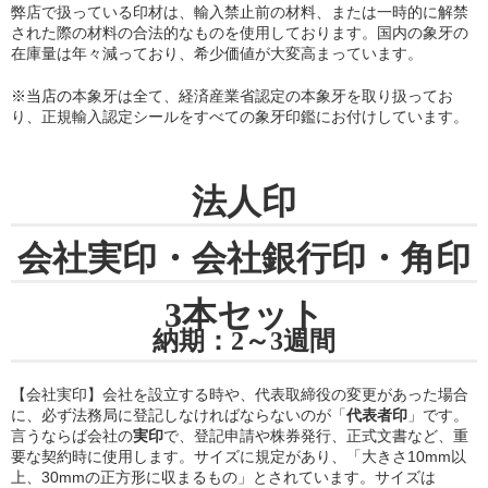
弊店で扱っている印材は、輸入禁止前の材料、または一時的に解禁
された際の材料の合法的なものを使用しております。国内の象牙の
在庫量は年々減っており、希少価値が大変高まっています。
※当店の
本象牙は全て、経済産業省認定の本象牙を取り扱ってお
り
、正規輸入認定シールをすべての象牙印鑑にお付けしています。
法人印
会社実印・会社銀行印・角印
3本セット
納期：2～3週間
【会社実印】会社を設立する時や、代表取締役の変更があった場合
に、必ず法務局に登記しなければならないのが「
代表者印
」です。
言うならば会社の
実印
で、登記申請や株券発行、正式文書など、重
要な契約時に使用します。サイズに規定があり、「大きさ10mm以
上、30mmの正方形に収まるもの」とされています。サイズは