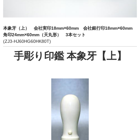
象牙印鑑の種類
印鑑ケース
本象牙（上） 会社実印18mm×60mm 会社銀行印18mm×60mm
お客様の声
角印24mm×60mm（天丸形） 3本セット
(ZJ3-HJ60HG60HK80T)
ご利用案内
手彫り印鑑 本象牙【上】
お問い合わせ