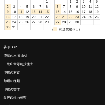
1
1
2
3
4
5
2
3
4
5
6
7
8
6
7
8
9
10
11
12
9
10
11
12
13
14
15
13
14
15
16
17
18
19
16
17
18
19
20
21
22
20
21
22
23
24
25
26
23
24
25
26
27
28
29
27
28
29
30
30
31
(
発送業務休日)
夢印TOP
印章の本場 山梨
一級印章彫刻技能士
印鑑の材質
印鑑の種類
印鑑の書体
象牙印鑑の種類