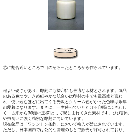
芯に割合近いところで目のそろったところから作られています。
程よい硬さがあり、彫刻にも捺印にも最適な印材とされます。気品
のある色つや、きめ細やかな肌合い
は印材の中でも最高峰と言わ
れ、使い込むほどに出てくる光沢とクリーム色がかった色味は永年
の愛着になります。まさに、一生使っていただける印鑑にふさわし
く、古来から[印鑑の王様]として親しまれてきた素材です。ひび割れ
や虫食いに強く精密な彫刻に向いています。
現在象牙は「ワシントン条約」において輸入が禁止されています。
ただし、日本国内では公的な管理のもとで販売が許可されており、