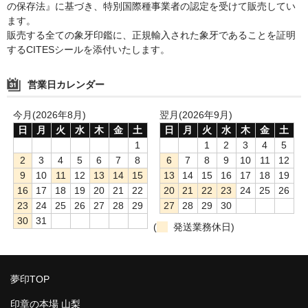
の保存法』に基づき、特別国際種事業者の認定を受けて販売してい
ます。
販売する全ての象牙印鑑に、正規輸入された象牙であることを証明
するCITESシールを添付いたします。
営業日カレンダー
今月(2026年8月)
翌月(2026年9月)
日
月
火
水
木
金
土
日
月
火
水
木
金
土
1
1
2
3
4
5
2
3
4
5
6
7
8
6
7
8
9
10
11
12
9
10
11
12
13
14
15
13
14
15
16
17
18
19
16
17
18
19
20
21
22
20
21
22
23
24
25
26
23
24
25
26
27
28
29
27
28
29
30
30
31
(
発送業務休日)
夢印TOP
印章の本場 山梨