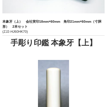
象牙印鑑の種類
印鑑ケース
本象牙（上） 会社実印18mm×60mm 角印21mm×60mm（寸胴
お客様の声
形） 2本セット
(ZJ2-HJ60HK70)
ご利用案内
手彫り印鑑 本象牙【上】
お問い合わせ