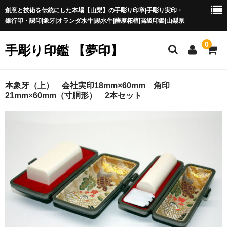
創意と技術を伝統にした本場【山梨】の手彫り印章|手彫り実印・
銀行印・認印|象牙|オランダ水牛|黒水牛|薩摩柘植|高級印鑑|山梨県
0
手彫り印鑑 【夢印】
夢印TOP
本象牙（上） 会社実印18mm×60mm 角印
21mm×60mm（寸胴形） 2本セット
商品一覧
印章の本場 山梨
一級印章彫刻技能士
印鑑の材質
印鑑の種類
印鑑の書体