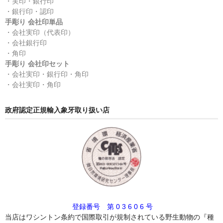
・実印・銀行印
・銀行印・認印
手彫り 会社印単品
・会社実印（代表印）
・会社銀行印
・角印
手彫り 会社印セット
・会社実印・銀行印・角印
・会社実印・角印
政府認定正規輸入象牙取り扱い店
登録番号 第 0 3 6 0 6 号
当店はワシントン条約で国際取引が規制されている野生動物の『種