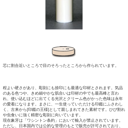
芯に割合近いところで目のそろったところから作られています。
程よい硬さがあり、彫刻にも捺印にも最適な印材とされます。気品
のある色つや、きめ細やかな肌合い
は印材の中でも最高峰と言わ
れ、使い込むほどに出てくる光沢とクリーム色がかった色味は永年
の愛着になります。まさに、一生使っていただける印鑑にふさわし
く、古来から[印鑑の王様]として親しまれてきた素材です。ひび割れ
や虫食いに強く精密な彫刻に向いています。
現在象牙は「ワシントン条約」において輸入が禁止されています。
ただし、日本国内では公的な管理のもとで販売が許可されており、