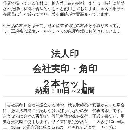
弊店で扱っている印材は、輸入禁止前の材料、または一時的に解禁
された際の材料の合法的なものを使用しております。国内の象牙の
在庫量は年々減っており、希少価値が大変高まっています。
※当店の
本象牙は全て、経済産業省認定の本象牙を取り扱ってお
り
、正規輸入認定シールをすべての象牙印鑑にお付けしています。
法人印
会社実印・角印
２本セット
納期：10日～2週間
【会社実印】会社を設立する時や、代表取締役の変更があった場合
に、必ず法務局に登記しなければならないのが「
代表者印
」です。
言うならば会社の
実印
で、登記申請や株券発行、正式文書など、重
要な契約時に使用します。サイズに規定があり、「大きさ10mm以
上、30mmの正方形に収まるもの」とされています。サイズは