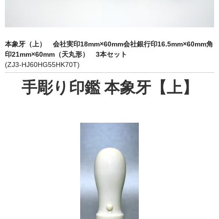
象牙印鑑の種類
印鑑ケース
本象牙（上） 会社実印18mm×60mm会社銀行印16.5mm×60mm角
お客様の声
印21mm×60mm（天丸形） 3本セット
(ZJ3-HJ60HG55HK70T)
ご利用案内
手彫り印鑑 本象牙【上】
お問い合わせ