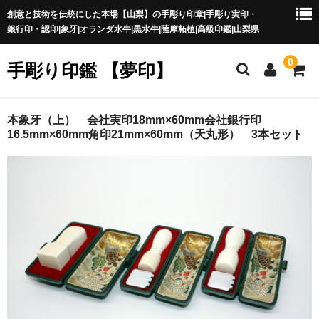
創意と技術を伝統にした本場【山梨】の手彫り印章|手彫り実印・
銀行印・認印|象牙|オランダ水牛|黒水牛|薩摩柘植|高級印鑑|山梨県
0
手彫り印鑑 【夢印】
夢印TOP
本象牙（上） 会社実印18mm×60mm会社銀行印
16.5mm×60mm角印21mm×60mm（天丸形） 3本セット
商品一覧
印章の本場 山梨
一級印章彫刻技能士
印鑑の材質
印鑑の種類
印鑑の書体