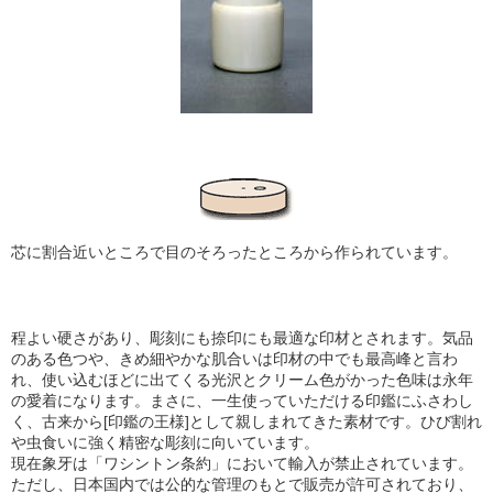
芯に割合近いところで目のそろったところから作られています。
程よい硬さがあり、彫刻にも捺印にも最適な印材とされます。気品
のある色つや、きめ細やかな肌合い
は印材の中でも最高峰と言わ
れ、使い込むほどに出てくる光沢とクリーム色がかった色味は永年
の愛着になります。まさに、一生使っていただける印鑑にふさわし
く、古来から[印鑑の王様]として親しまれてきた素材です。ひび割れ
や虫食いに強く精密な彫刻に向いています。
現在象牙は「ワシントン条約」において輸入が禁止されています。
ただし、日本国内では公的な管理のもとで販売が許可されており、