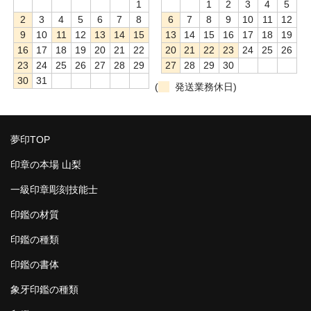
1
1
2
3
4
5
2
3
4
5
6
7
8
6
7
8
9
10
11
12
9
10
11
12
13
14
15
13
14
15
16
17
18
19
16
17
18
19
20
21
22
20
21
22
23
24
25
26
23
24
25
26
27
28
29
27
28
29
30
30
31
(
発送業務休日)
夢印TOP
印章の本場 山梨
一級印章彫刻技能士
印鑑の材質
印鑑の種類
印鑑の書体
象牙印鑑の種類