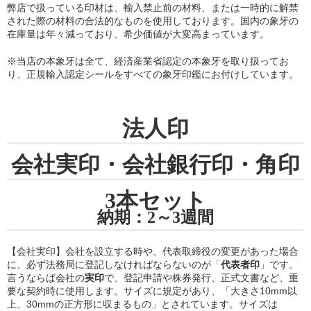
弊店で扱っている印材は、輸入禁止前の材料、または一時的に解禁
された際の材料の合法的なものを使用しております。国内の象牙の
在庫量は年々減っており、希少価値が大変高まっています。
※当店の
本象牙は全て、経済産業省認定の本象牙を取り扱ってお
り
、正規輸入認定シールをすべての象牙印鑑にお付けしています。
法人印
会社実印・会社銀行印・角印
3本セット
納期：2～3週間
【会社実印】会社を設立する時や、代表取締役の変更があった場合
に、必ず法務局に登記しなければならないのが「
代表者印
」です。
言うならば会社の
実印
で、登記申請や株券発行、正式文書など、重
要な契約時に使用します。サイズに規定があり、「大きさ10mm以
上、30mmの正方形に収まるもの」とされています。サイズは