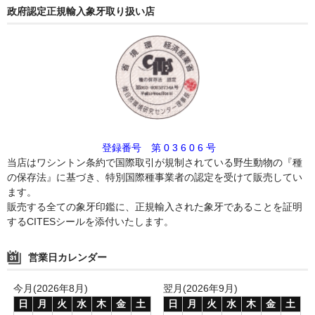
政府認定正規輸入象牙取り扱い店
登録番号 第 0 3 6 0 6 号
当店はワシントン条約で国際取引が規制されている野生動物の『種
の保存法』に基づき、特別国際種事業者の認定を受けて販売してい
ます。
販売する全ての象牙印鑑に、正規輸入された象牙であることを証明
するCITESシールを添付いたします。
営業日カレンダー
今月(2026年8月)
翌月(2026年9月)
日
月
火
水
木
金
土
日
月
火
水
木
金
土