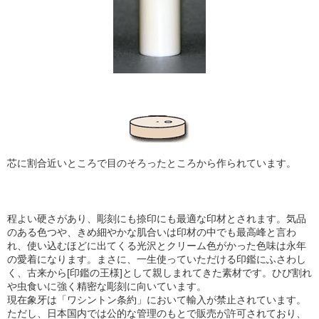
芯に割合近いところで目のそろったところから作られています。
程よい硬さがあり、彫刻にも捺印にも最適な印材とされます。気品
のある色つや、きめ細やかな肌合い
は印材の中でも最高峰と言わ
れ、使い込むほどに出てくる光沢とクリーム色がかった色味は永年
の愛着になります。まさに、一生使っていただける印鑑にふさわし
く、古来から[印鑑の王様]として親しまれてきた素材です。ひび割れ
や虫食いに強く精密な彫刻に向いています。
現在象牙は「ワシントン条約」において輸入が禁止されています。
ただし、日本国内では公的な管理のもとで販売が許可されており、