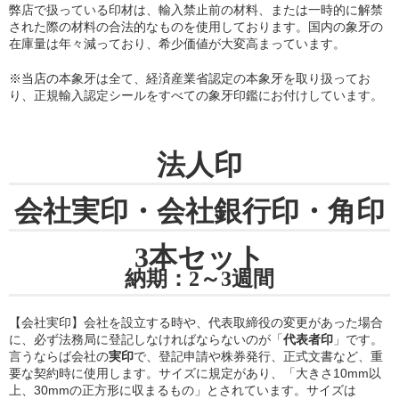
弊店で扱っている印材は、輸入禁止前の材料、または一時的に解禁
された際の材料の合法的なものを使用しております。国内の象牙の
在庫量は年々減っており、希少価値が大変高まっています。
※当店の
本象牙は全て、経済産業省認定の本象牙を取り扱ってお
り
、正規輸入認定シールをすべての象牙印鑑にお付けしています。
法人印
会社実印・会社銀行印・角印
3本セット
納期：2～3週間
【会社実印】会社を設立する時や、代表取締役の変更があった場合
に、必ず法務局に登記しなければならないのが「
代表者印
」です。
言うならば会社の
実印
で、登記申請や株券発行、正式文書など、重
要な契約時に使用します。サイズに規定があり、「大きさ10mm以
上、30mmの正方形に収まるもの」とされています。サイズは