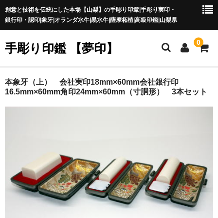
創意と技術を伝統にした本場【山梨】の手彫り印章|手彫り実印・
銀行印・認印|象牙|オランダ水牛|黒水牛|薩摩柘植|高級印鑑|山梨県
0
手彫り印鑑 【夢印】
夢印TOP
本象牙（上） 会社実印18mm×60mm会社銀行印
16.5mm×60mm角印24mm×60mm（寸胴形） 3本セット
商品一覧
印章の本場 山梨
一級印章彫刻技能士
印鑑の材質
印鑑の種類
印鑑の書体