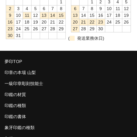
1
1
2
3
4
5
2
3
4
5
6
7
8
6
7
8
9
10
11
12
9
10
11
12
13
14
15
13
14
15
16
17
18
19
16
17
18
19
20
21
22
20
21
22
23
24
25
26
23
24
25
26
27
28
29
27
28
29
30
30
31
(
発送業務休日)
夢印TOP
印章の本場 山梨
一級印章彫刻技能士
印鑑の材質
印鑑の種類
印鑑の書体
象牙印鑑の種類