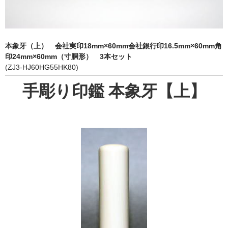
象牙印鑑の種類
印鑑ケース
本象牙（上） 会社実印18mm×60mm会社銀行印16.5mm×60mm角
お客様の声
印24mm×60mm（寸胴形） 3本セット
(ZJ3-HJ60HG55HK80)
ご利用案内
手彫り印鑑 本象牙【上】
お問い合わせ