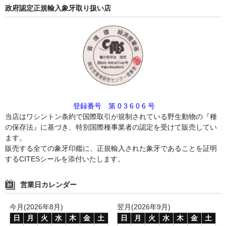
政府認定正規輸入象牙取り扱い店
登録番号 第 0 3 6 0 6 号
当店はワシントン条約で国際取引が規制されている野生動物の『種
の保存法』に基づき、特別国際種事業者の認定を受けて販売してい
ます。
販売する全ての象牙印鑑に、正規輸入された象牙であることを証明
するCITESシールを添付いたします。
営業日カレンダー
今月(2026年8月)
翌月(2026年9月)
日
月
火
水
木
金
土
日
月
火
水
木
金
土