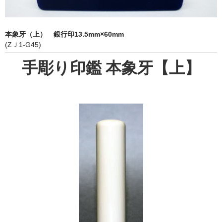
象牙印鑑の種類
印鑑ケース
本象牙（上） 銀行印13.5mm×60mm
(ZＪ1-G45)
お客様の声
手彫り印鑑 本象牙【上】
ご利用案内
お問い合わせ