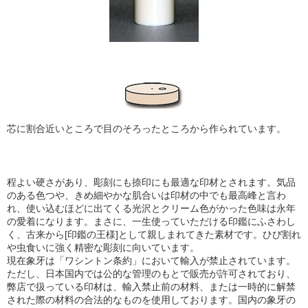
芯に割合近いところで目のそろったところから作られています。
程よい硬さがあり、彫刻にも捺印にも最適な印材とされます。気品
のある色つや、きめ細やかな肌合い
は印材の中でも最高峰と言わ
れ、使い込むほどに出てくる光沢とクリーム色がかった色味は永年
の愛着になります。まさに、一生使っていただける印鑑にふさわし
く、古来から[印鑑の王様]として親しまれてきた素材です。ひび割れ
や虫食いに強く精密な彫刻に向いています。
現在象牙は「ワシントン条約」において輸入が禁止されています。
ただし、日本国内では公的な管理のもとで販売が許可されており、
弊店で扱っている印材は、輸入禁止前の材料、または一時的に解禁
された際の材料の合法的なものを使用しております。国内の象牙の