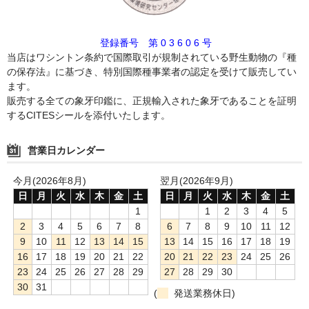
登録番号 第 0 3 6 0 6 号
当店はワシントン条約で国際取引が規制されている野生動物の『種
の保存法』に基づき、特別国際種事業者の認定を受けて販売してい
ます。
販売する全ての象牙印鑑に、正規輸入された象牙であることを証明
するCITESシールを添付いたします。
営業日カレンダー
今月(2026年8月)
翌月(2026年9月)
日
月
火
水
木
金
土
日
月
火
水
木
金
土
1
1
2
3
4
5
2
3
4
5
6
7
8
6
7
8
9
10
11
12
9
10
11
12
13
14
15
13
14
15
16
17
18
19
16
17
18
19
20
21
22
20
21
22
23
24
25
26
23
24
25
26
27
28
29
27
28
29
30
30
31
(
発送業務休日)