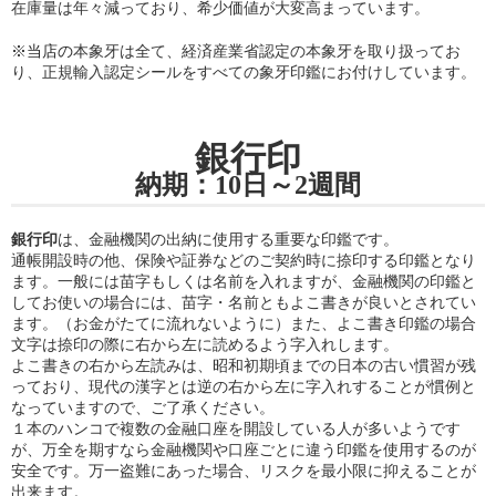
在庫量は年々減っており、希少価値が大変高まっています。
※当店の
本象牙は全て、経済産業省認定の本象牙を取り扱ってお
り
、正規輸入認定シールをすべての象牙印鑑にお付けしています。
銀行印
納期：10日～2週間
銀行印
は、金融機関の出納に使用する重要な印鑑です。
通帳開設時の他、保険や証券などのご契約時に捺印する印鑑となり
ます。一般には苗字もしくは名前を入れますが、金融機関の印鑑と
してお使いの場合には、苗字・名前ともよこ書きが良いとされてい
ます。（お金がたてに流れないように）また、よこ書き印鑑の場合
文字は捺印の際に右から左に読めるよう字入れします。
よこ書きの右から左読みは、昭和初期頃までの日本の古い慣習が残
っており、現代の漢字とは逆の右から左に字入れすることが慣例と
なっていますので、ご了承ください。
１本のハンコで複数の金融口座を開設している人が多いようです
が、万全を期すなら金融機関や口座ごとに違う印鑑を使用するのが
安全です。万一盗難にあった場合、リスクを最小限に抑えることが
出来ます。