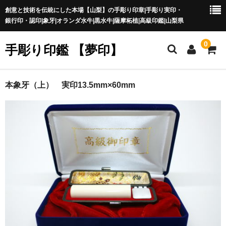
創意と技術を伝統にした本場【山梨】の手彫り印章|手彫り実印・
銀行印・認印|象牙|オランダ水牛|黒水牛|薩摩柘植|高級印鑑|山梨県
0
手彫り印鑑 【夢印】
夢印TOP
本象牙（上） 実印13.5mm×60mm
商品一覧
印章の本場 山梨
一級印章彫刻技能士
印鑑の材質
印鑑の種類
印鑑の書体