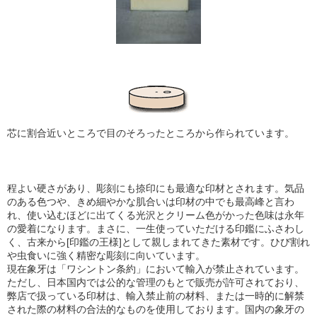
芯に割合近いところで目のそろったところから作られています。
程よい硬さがあり、彫刻にも捺印にも最適な印材とされます。気品
のある色つや、きめ細やかな肌合い
は印材の中でも最高峰と言わ
れ、使い込むほどに出てくる光沢とクリーム色がかった色味は永年
の愛着になります。まさに、一生使っていただける印鑑にふさわし
く、古来から[印鑑の王様]として親しまれてきた素材です。ひび割れ
や虫食いに強く精密な彫刻に向いています。
現在象牙は「ワシントン条約」において輸入が禁止されています。
ただし、日本国内では公的な管理のもとで販売が許可されており、
弊店で扱っている印材は、輸入禁止前の材料、または一時的に解禁
された際の材料の合法的なものを使用しております。国内の象牙の