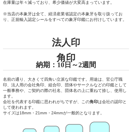
在庫量は年々減っており、希少価値が大変高まっています。
※当店の
本象牙は全て、経済産業省認定の本象牙を取り扱ってお
り
、正規輸入認定シールをすべての象牙印鑑にお付けしています。
法人印
角印
納期：10日～2週間
名前の通り、大きくて四角い立派な印鑑です。用途は、官公庁職
印、法人用の会社角印、組合印、団体やサークルなどの印鑑として
一般事務や、ご契約の際の社名、団体名の上に重ねて捺し、使用し
ます。
会社を代表する印鑑に思われがちですが、この
角印
は会社の認印と
して使われます。
サイズは18mm・21mm・24mmが一般的となります。