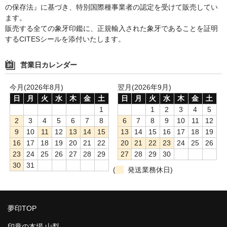
の保存法』に基づき、特別国際種事業者の認定を受けて販売してい
ます。
販売する全ての象牙印鑑に、正規輸入された象牙であることを証明
するCITESシールを添付いたします。
営業日カレンダー
今月(2026年8月)
翌月(2026年9月)
日
月
火
水
木
金
土
日
月
火
水
木
金
土
1
1
2
3
4
5
2
3
4
5
6
7
8
6
7
8
9
10
11
12
9
10
11
12
13
14
15
13
14
15
16
17
18
19
16
17
18
19
20
21
22
20
21
22
23
24
25
26
23
24
25
26
27
28
29
27
28
29
30
30
31
(
発送業務休日)
夢印TOP
印章の本場 山梨