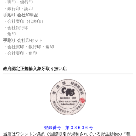
・実印・銀行印
・銀行印・認印
手彫り 会社印単品
・会社実印（代表印）
・会社銀行印
・角印
手彫り 会社印セット
・会社実印・銀行印・角印
・会社実印・角印
政府認定正規輸入象牙取り扱い店
登録番号 第 0 3 6 0 6 号
当店はワシントン条約で国際取引が規制されている野生動物の『種