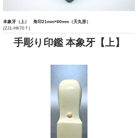
象牙印鑑の種類
印鑑ケース
本象牙（上） 角印21mm×60mm（天丸形）
(ZJ1-HK70Ｔ)
お客様の声
手彫り印鑑 本象牙【上】
ご利用案内
お問い合わせ