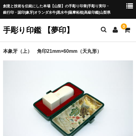
創意と技術を伝統にした本場【山梨】の手彫り印章|手彫り実印・
銀行印・認印|象牙|オランダ水牛|黒水牛|薩摩柘植|高級印鑑|山梨県
0
手彫り印鑑 【夢印】
夢印TOP
本象牙（上） 角印21mm×60mm（天丸形）
商品一覧
印章の本場 山梨
一級印章彫刻技能士
印鑑の材質
印鑑の種類
印鑑の書体