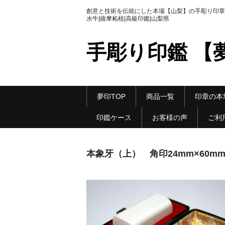
創意と技術を伝統にした本場【山梨】の手彫り印章|
水牛|薩摩柘植|高級印鑑|山梨県
手彫り印鑑 【
夢印TOP
商品一覧
印章の本
印鑑ケース
お客様の声
ご利
本象牙（上） 角印24mm×60m