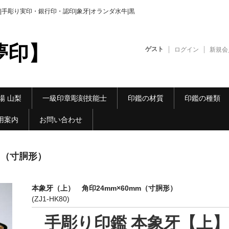
手彫り実印・銀行印・認印|象牙|オランダ水牛|黒
夢印】
ゲスト
ログイン
新規会
場 山梨
一級印章彫刻技能士
印鑑の材質
印鑑の種類
用案内
お問い合わせ
m（寸胴形）
本象牙（上） 角印24mm×60mm（寸胴形）
(ZJ1-HK80)
手彫り印鑑 本象牙【上