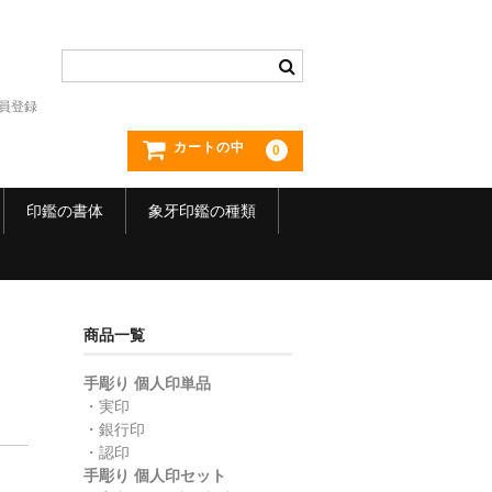
員登録
カートの中
0
印鑑の書体
象牙印鑑の種類
商品一覧
手彫り 個人印単品
・実印
・銀行印
・認印
】
手彫り 個人印セット