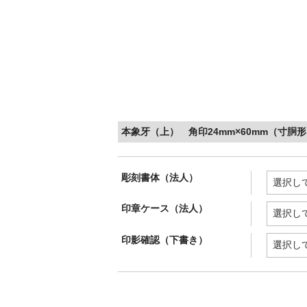
本象牙（上） 角印24mm×60mm（寸胴
彫刻書体（法人）
印章ケース（法人）
印影確認（下書き）