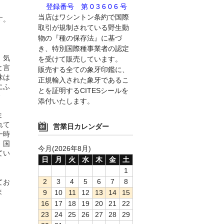
登録番号 第 0 3 6 0 6 号
当店はワシントン条約で国際
す。
取引が規制されている野生動
物の『種の保存法』に基づ
き、特別国際種事業者の認定
。気
を受けて販売しています。
と言
販売する全ての象牙印鑑に、
味は
正規輸入された象牙であるこ
にふ
とを証明するCITESシールを
添付いたします。
ま
れて
営業日カレンダー
一時
。国
今月(2026年8月)
てい
日
月
火
水
木
金
土
1
2
3
4
5
6
7
8
てお
ま
9
10
11
12
13
14
15
16
17
18
19
20
21
22
23
24
25
26
27
28
29