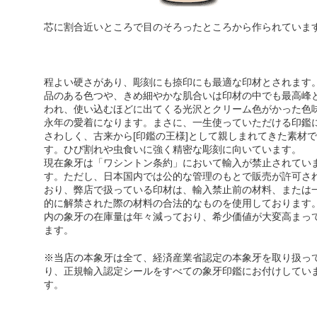
芯に割合近いところで目のそろったところから作られていま
程よい硬さがあり、彫刻にも捺印にも最適な印材とされます
品のある色つや、きめ細やかな肌合い
は印材の中でも最高峰
われ、使い込むほどに出てくる光沢とクリーム色がかった色
永年の愛着になります。まさに、一生使っていただける印鑑
さわしく、古来から[印鑑の王様]として親しまれてきた素材で
す。ひび割れや虫食いに強く精密な彫刻に向いています。
現在象牙は「ワシントン条約」において輸入が禁止されてい
す。ただし、日本国内では公的な管理のもとで販売が許可さ
おり、弊店で扱っている印材は、輸入禁止前の材料、または
的に解禁された際の材料の合法的なものを使用しております
内の象牙の在庫量は年々減っており、希少価値が大変高まっ
ます。
※当店の
本象牙は全て、経済産業省認定の本象牙を取り扱っ
り
、正規輸入認定シールをすべての象牙印鑑にお付けしてい
す。