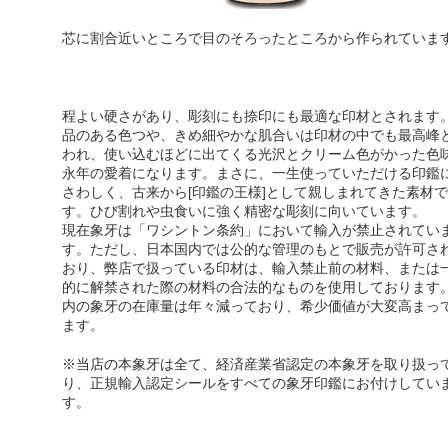
芯に割合近いところで目のそろったところから作られていま
程よい硬さがあり、彫刻にも捺印にも最適な印材とされます
品のある色つや、きめ細やかな肌合い
は印材の中でも最高峰
われ、使い込むほどに出てくる光沢とクリーム色がかった色
永年の愛着になります。まさに、一生使っていただける印鑑
さわしく、古来から[印鑑の王様]として親しまれてきた素材で
す。ひび割れや虫食いに強く精密な彫刻に向いています。
現在象牙は「ワシントン条約」において輸入が禁止されてい
す。ただし、日本国内では公的な管理のもとで販売が許可さ
おり、弊店で扱っている印材は、輸入禁止前の材料、または
的に解禁された際の材料の合法的なものを使用しております
内の象牙の在庫量は年々減っており、希少価値が大変高まっ
ます。
※当店の
本象牙は全て、経済産業省認定の本象牙を取り扱っ
り
、正規輸入認定シールをすべての象牙印鑑にお付けしてい
す。