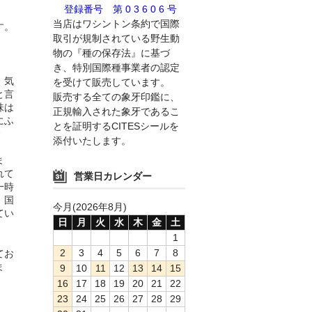
登録番号 第 0 3 6 0 6 号
当店はワシントン条約で国際
す。
取引が規制されている野生動
物の『種の保存法』に基づ
き、特別国際種事業者の認定
。気
を受けて販売しています。
と言
販売する全ての象牙印鑑に、
味は
正規輸入された象牙であるこ
にふ
とを証明するCITESシールを
添付いたします。
ま
れて
営業日カレンダー
一時
。国
今月(2026年8月)
てい
日
月
火
水
木
金
土
1
2
3
4
5
6
7
8
てお
ま
9
10
11
12
13
14
15
16
17
18
19
20
21
22
23
24
25
26
27
28
29