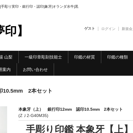
手彫り実印・銀行印・認印|象牙|オランダ水牛|黒
夢印】
ゲスト
ログイン
新規会
場 山梨
一級印章彫刻技能士
印鑑の材質
印鑑の種類
用案内
お問い合わせ
10.5mm 2本セット
本象牙（上） 銀行印12mm 認印10.5mm 2本セット
(ZＪ2-G40M35)
手彫り印鑑 本象牙【上