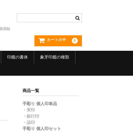
員登録
カートの中
0
印鑑の書体
象牙印鑑の種類
商品一覧
手彫り 個人印単品
・実印
・銀行印
・認印
】
手彫り 個人印セット