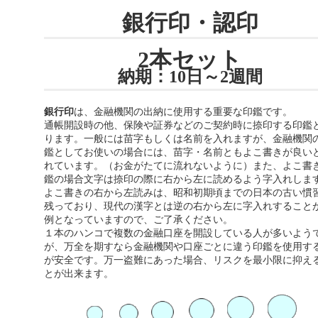
銀行印・認印
2本セット
納期：10日～2週間
銀行印
は、金融機関の出納に使用する重要な印鑑です。
通帳開設時の他、保険や証券などのご契約時に捺印する印鑑
ります。一般には苗字もしくは名前を入れますが、金融機関
鑑としてお使いの場合には、苗字・名前ともよこ書きが良い
れています。（お金がたてに流れないように）また、よこ書
鑑の場合文字は捺印の際に右から左に読めるよう字入れしま
よこ書きの右から左読みは、昭和初期頃までの日本の古い慣
残っており、現代の漢字とは逆の右から左に字入れすること
例となっていますので、ご了承ください。
１本のハンコで複数の金融口座を開設している人が多いよう
が、万全を期すなら金融機関や口座ごとに違う印鑑を使用す
が安全です。万一盗難にあった場合、リスクを最小限に抑え
とが出来ます。