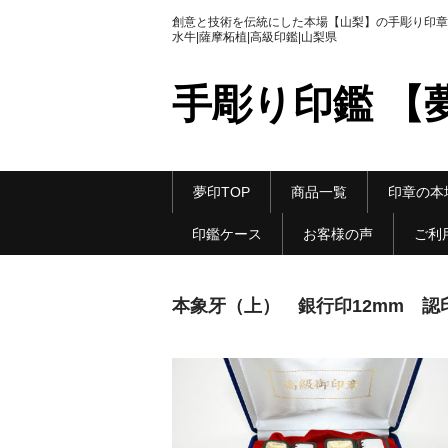
創意と技術を伝統にした本場【山梨】の手彫り印章|
水牛|薩摩柘植|高級印鑑|山梨県
手彫り印鑑 【
夢印TOP
商品一覧
印章の本
印鑑ケース
お客様の声
ご利
本象牙（上） 銀行印12mm 認印