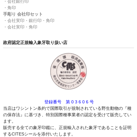
・会社銀行印
・角印
手彫り 会社印セット
・会社実印・銀行印・角印
・会社実印・角印
政府認定正規輸入象牙取り扱い店
登録番号 第 0 3 6 0 6 号
当店はワシントン条約で国際取引が規制されている野生動物の『種
の保存法』に基づき、特別国際種事業者の認定を受けて販売してい
ます。
販売する全ての象牙印鑑に、正規輸入された象牙であることを証明
するCITESシールを添付いたします。