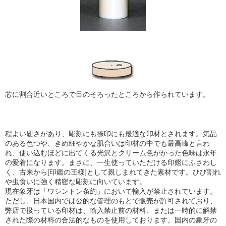
芯に割合近いところで目のそろったところから作られています。
程よい硬さがあり、彫刻にも捺印にも最適な印材とされます。気品
のある色つや、きめ細やかな肌合い
は印材の中でも最高峰と言わ
れ、使い込むほどに出てくる光沢とクリーム色がかった色味は永年
の愛着になります。まさに、一生使っていただける印鑑にふさわし
く、古来から[印鑑の王様]として親しまれてきた素材です。ひび割れ
や虫食いに強く精密な彫刻に向いています。
現在象牙は「ワシントン条約」において輸入が禁止されています。
ただし、日本国内では公的な管理のもとで販売が許可されており、
弊店で扱っている印材は、輸入禁止前の材料、または一時的に解禁
された際の材料の合法的なものを使用しております。国内の象牙の