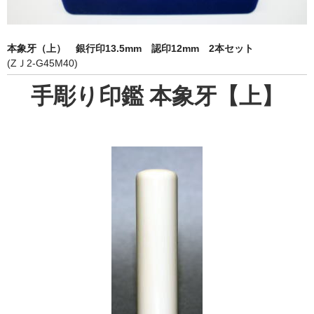
象牙印鑑の種類
印鑑ケース
本象牙（上） 銀行印13.5mm 認印12mm 2本セット
(ZＪ2-G45M40)
お客様の声
手彫り印鑑 本象牙【上】
ご利用案内
お問い合わせ