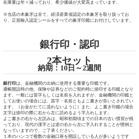
在庫量は年々減っており、希少価値が大変高まっています。
※当店の
本象牙は全て、経済産業省認定の本象牙を取り扱ってお
り
、正規輸入認定シールをすべての象牙印鑑にお付けしています。
銀行印・認印
2本セット
納期：10日～2週間
銀行印
は、金融機関の出納に使用する重要な印鑑です。
通帳開設時の他、保険や証券などのご契約時に捺印する印鑑となり
ます。一般には苗字もしくは名前を入れますが、金融機関の印鑑と
してお使いの場合には、苗字・名前ともよこ書きが良いとされてい
ます。（お金がたてに流れないように）また、よこ書き印鑑の場合
文字は捺印の際に右から左に読めるよう字入れします。
よこ書きの右から左読みは、昭和初期頃までの日本の古い慣習が残
っており、現代の漢字とは逆の右から左に字入れすることが慣例と
なっていますので、ご了承ください。
１本のハンコで複数の金融口座を開設している人が多いようです