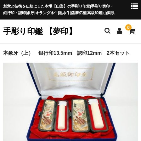
創意と技術を伝統にした本場【山梨】の手彫り印章|手彫り実印・
銀行印・認印|象牙|オランダ水牛|黒水牛|薩摩柘植|高級印鑑|山梨県
0
手彫り印鑑 【夢印】
夢印TOP
本象牙（上） 銀行印13.5mm 認印12mm 2本セット
商品一覧
印章の本場 山梨
一級印章彫刻技能士
印鑑の材質
印鑑の種類
印鑑の書体