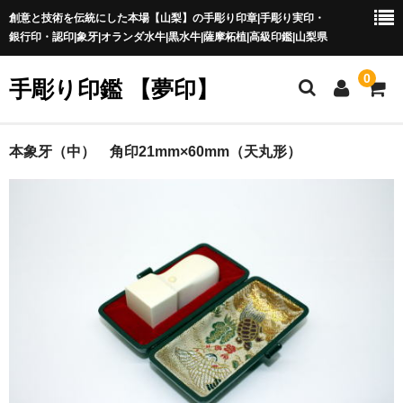
創意と技術を伝統にした本場【山梨】の手彫り印章|手彫り実印・
銀行印・認印|象牙|オランダ水牛|黒水牛|薩摩柘植|高級印鑑|山梨県
0
手彫り印鑑 【夢印】
夢印TOP
本象牙（中） 角印21mm×60mm（天丸形）
商品一覧
印章の本場 山梨
一級印章彫刻技能士
印鑑の材質
印鑑の種類
印鑑の書体