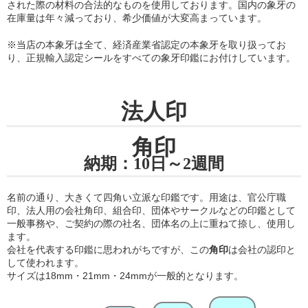
された際の材料の合法的なものを使用しております。国内の象牙の
在庫量は年々減っており、希少価値が大変高まっています。
※当店の
本象牙は全て、経済産業省認定の本象牙を取り扱ってお
り
、正規輸入認定シールをすべての象牙印鑑にお付けしています。
法人印
角印
納期：10日～2週間
名前の通り、大きくて四角い立派な印鑑です。用途は、官公庁職
印、法人用の会社角印、組合印、団体やサークルなどの印鑑として
一般事務や、ご契約の際の社名、団体名の上に重ねて捺し、使用し
ます。
会社を代表する印鑑に思われがちですが、この
角印
は会社の認印と
して使われます。
サイズは18mm・21mm・24mmが一般的となります。