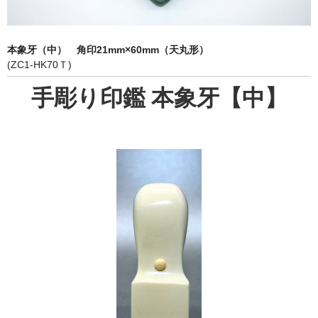
象牙印鑑の種類
印鑑ケース
本象牙（中） 角印21mm×60mm（天丸形）
(ZC1-HK70Ｔ)
お客様の声
手彫り印鑑 本象牙【中】
ご利用案内
お問い合わせ