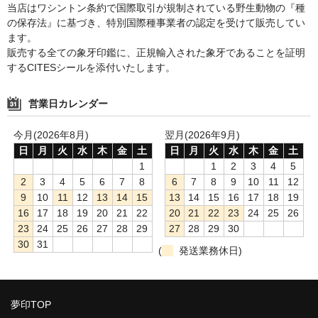
当店はワシントン条約で国際取引が規制されている野生動物の『種
の保存法』に基づき、特別国際種事業者の認定を受けて販売してい
ます。
販売する全ての象牙印鑑に、正規輸入された象牙であることを証明
するCITESシールを添付いたします。
営業日カレンダー
今月(2026年8月)
翌月(2026年9月)
日
月
火
水
木
金
土
日
月
火
水
木
金
土
1
1
2
3
4
5
2
3
4
5
6
7
8
6
7
8
9
10
11
12
9
10
11
12
13
14
15
13
14
15
16
17
18
19
16
17
18
19
20
21
22
20
21
22
23
24
25
26
23
24
25
26
27
28
29
27
28
29
30
30
31
(
発送業務休日)
夢印TOP