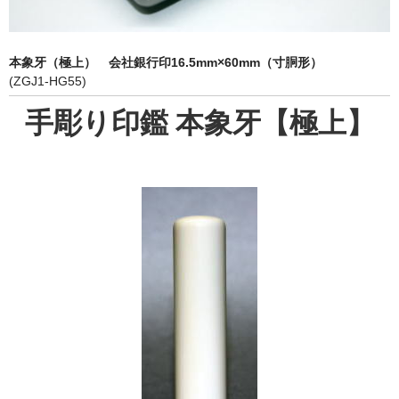
象牙印鑑の種類
印鑑ケース
本象牙（極上） 会社銀行印16.5mm×60mm（寸胴形）
(ZGJ1-HG55)
お客様の声
手彫り印鑑 本象牙【極上】
ご利用案内
お問い合わせ