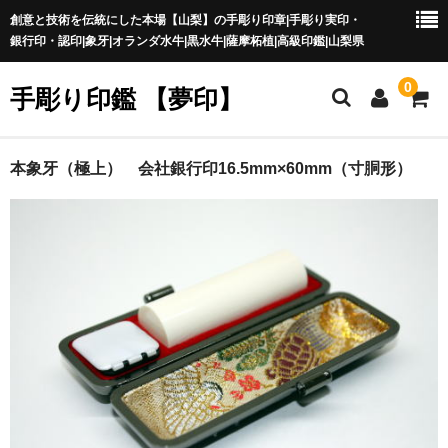
創意と技術を伝統にした本場【山梨】の手彫り印章|手彫り実印・
銀行印・認印|象牙|オランダ水牛|黒水牛|薩摩柘植|高級印鑑|山梨県
0
手彫り印鑑 【夢印】
夢印TOP
本象牙（極上） 会社銀行印16.5mm×60mm（寸胴形）
商品一覧
印章の本場 山梨
一級印章彫刻技能士
印鑑の材質
印鑑の種類
印鑑の書体