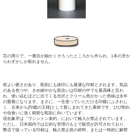
芯の周りで、一番目が細かくそろったところから作られ、1本の牙か
らわずかしか取れません。
程よい硬さがあり、彫刻にも捺印にも最適な印材とされます。気品
のある色つや、きめ細やかな肌合い
は印材の中でも最高峰と言わ
れ、使い込むほどに出てくる光沢とクリーム色がかった色味は永年
の愛着になります。まさに、一生使っていただける印鑑にふさわし
く、古来から[印鑑の王様]として親しまれてきた素材です。ひび割れ
や虫食いに強く精密な彫刻に向いています。
現在象牙は「ワシントン条約」において輸入が禁止されています。
ただし、日本国内では公的な管理のもとで販売が許可されており、
弊店で扱っている印材は、輸入禁止前の材料、または一時的に解禁