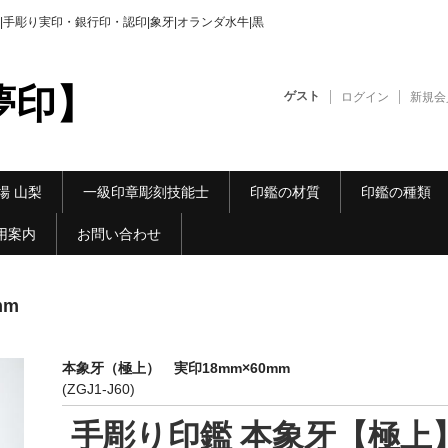
手彫り実印・銀行印・認印|象牙|オランダ水牛|黒
夢印】
ゲスト
ログイン
新規会
場 山梨
一級印章彫刻技能士
印鑑の材質
印鑑の種類
用案内
お問い合わせ
mm
本象牙（極上） 実印18mm×60mm
(ZGJ1-J60)
手彫り印鑑 本象牙【極上