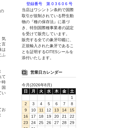
登録番号 第 0 3 6 0 6 号
当店はワシントン条約で国際
の
取引が規制されている野生動
物の『種の保存法』に基づ
き、特別国際種事業者の認定
を受けて販売しています。
。気
販売する全ての象牙印鑑に、
と言
正規輸入された象牙であるこ
味は
とを証明するCITESシールを
にふ
添付いたします。
ま
営業日カレンダー
れて
一時
今月(2026年8月)
。国
日
月
火
水
木
金
土
てい
1
2
3
4
5
6
7
8
てお
9
10
11
12
13
14
15
ま
16
17
18
19
20
21
22
23
24
25
26
27
28
29