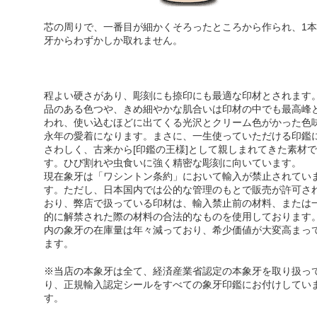
芯の周りで、一番目が細かくそろったところから作られ、1本
牙からわずかしか取れません。
程よい硬さがあり、彫刻にも捺印にも最適な印材とされます
品のある色つや、きめ細やかな肌合い
は印材の中でも最高峰
われ、使い込むほどに出てくる光沢とクリーム色がかった色
永年の愛着になります。まさに、一生使っていただける印鑑
さわしく、古来から[印鑑の王様]として親しまれてきた素材で
す。ひび割れや虫食いに強く精密な彫刻に向いています。
現在象牙は「ワシントン条約」において輸入が禁止されてい
す。ただし、日本国内では公的な管理のもとで販売が許可さ
おり、弊店で扱っている印材は、輸入禁止前の材料、または
的に解禁された際の材料の合法的なものを使用しております
内の象牙の在庫量は年々減っており、希少価値が大変高まっ
ます。
※当店の
本象牙は全て、経済産業省認定の本象牙を取り扱っ
り
、正規輸入認定シールをすべての象牙印鑑にお付けしてい
す。