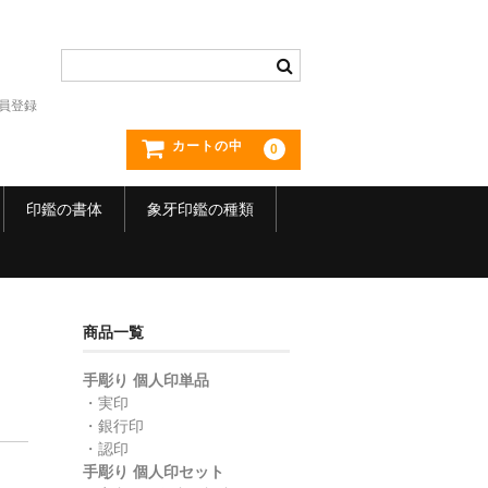
員登録
カートの中
0
印鑑の書体
象牙印鑑の種類
商品一覧
手彫り 個人印単品
・実印
・銀行印
・認印
】
手彫り 個人印セット