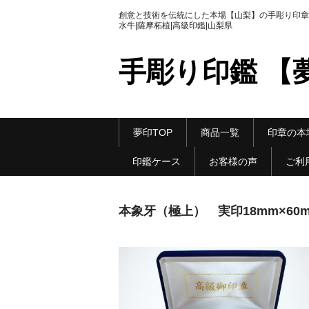
創意と技術を伝統にした本場【山梨】の手彫り印章|
水牛|薩摩柘植|高級印鑑|山梨県
手彫り印鑑 【
夢印TOP
商品一覧
印章の本
印鑑ケース
お客様の声
ご利
本象牙（極上） 実印18mm×60