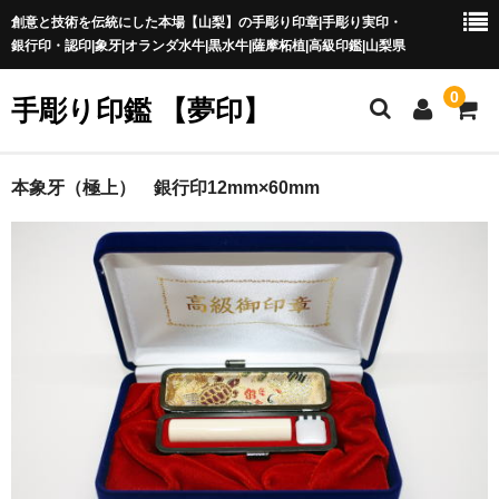
創意と技術を伝統にした本場【山梨】の手彫り印章|手彫り実印・
銀行印・認印|象牙|オランダ水牛|黒水牛|薩摩柘植|高級印鑑|山梨県
0
手彫り印鑑 【夢印】
夢印TOP
本象牙（極上） 銀行印12mm×60mm
商品一覧
印章の本場 山梨
一級印章彫刻技能士
印鑑の材質
印鑑の種類
印鑑の書体