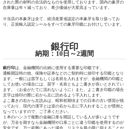
された際の材料の合法的なものを使用しております。国内の象牙の
在庫量は年々減っており、希少価値が大変高まっています。
※当店の
本象牙は全て、経済産業省認定の本象牙を取り扱ってお
り
、正規輸入認定シールをすべての象牙印鑑にお付けしています。
銀行印
納期：10日～2週間
銀行印
は、金融機関の出納に使用する重要な印鑑です。
通帳開設時の他、保険や証券などのご契約時に捺印する印鑑となり
ます。一般には苗字もしくは名前を入れますが、金融機関の印鑑と
してお使いの場合には、苗字・名前ともよこ書きが良いとされてい
ます。（お金がたてに流れないように）また、よこ書き印鑑の場合
文字は捺印の際に右から左に読めるよう字入れします。
よこ書きの右から左読みは、昭和初期頃までの日本の古い慣習が残
っており、現代の漢字とは逆の右から左に字入れすることが慣例と
なっていますので、ご了承ください。
１本のハンコで複数の金融口座を開設している人が多いようです
が、万全を期すなら金融機関や口座ごとに違う印鑑を使用するのが
安全です。万一盗難にあった場合、リスクを最小限に抑えることが