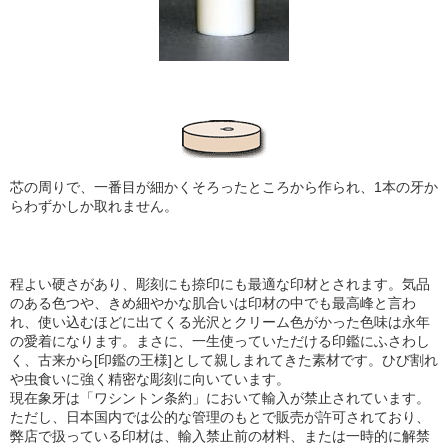
芯の周りで、一番目が細かくそろったところから作られ、1本の牙か
らわずかしか取れません。
程よい硬さがあり、彫刻にも捺印にも最適な印材とされます。気品
のある色つや、きめ細やかな肌合い
は印材の中でも最高峰と言わ
れ、使い込むほどに出てくる光沢とクリーム色がかった色味は永年
の愛着になります。まさに、一生使っていただける印鑑にふさわし
く、古来から[印鑑の王様]として親しまれてきた素材です。ひび割れ
や虫食いに強く精密な彫刻に向いています。
現在象牙は「ワシントン条約」において輸入が禁止されています。
ただし、日本国内では公的な管理のもとで販売が許可されており、
弊店で扱っている印材は、輸入禁止前の材料、または一時的に解禁