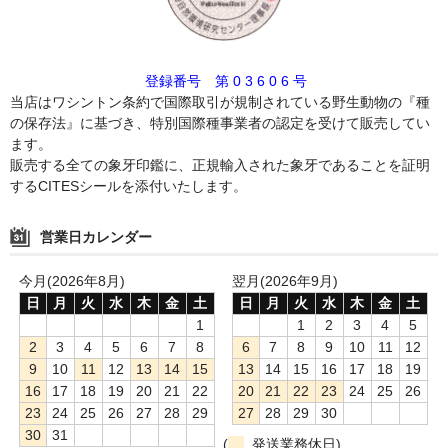
登録番号 第 0 3 6 0 6 号
当店はワシントン条約で国際取引が規制されている野生動物の『種
の保存法』に基づき、特別国際種事業者の認定を受けて販売してい
ます。
販売する全ての象牙印鑑に、正規輸入された象牙であることを証明
するCITESシールを添付いたします。
営業日カレンダー
今月(2026年8月)
翌月(2026年9月)
日
月
火
水
木
金
土
日
月
火
水
木
金
土
1
1
2
3
4
5
2
3
4
5
6
7
8
6
7
8
9
10
11
12
9
10
11
12
13
14
15
13
14
15
16
17
18
19
16
17
18
19
20
21
22
20
21
22
23
24
25
26
23
24
25
26
27
28
29
27
28
29
30
30
31
(
発送業務休日)