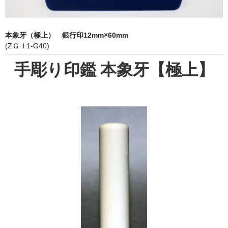
象牙印鑑の種類
印鑑ケース
本象牙（極上） 銀行印12mm×60mm
(ZＧＪ1-G40)
お客様の声
手彫り印鑑 本象牙【極上】
ご利用案内
お問い合わせ