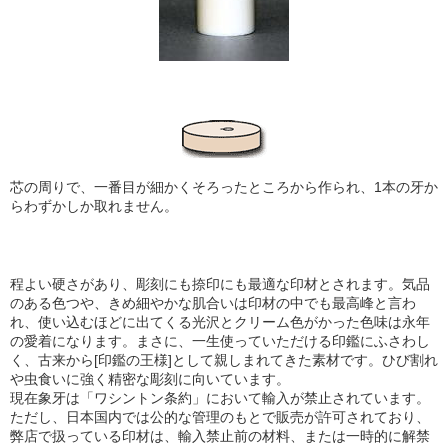
芯の周りで、一番目が細かくそろったところから作られ、1本の牙か
らわずかしか取れません。
程よい硬さがあり、彫刻にも捺印にも最適な印材とされます。気品
のある色つや、きめ細やかな肌合い
は印材の中でも最高峰と言わ
れ、使い込むほどに出てくる光沢とクリーム色がかった色味は永年
の愛着になります。まさに、一生使っていただける印鑑にふさわし
く、古来から[印鑑の王様]として親しまれてきた素材です。ひび割れ
や虫食いに強く精密な彫刻に向いています。
現在象牙は「ワシントン条約」において輸入が禁止されています。
ただし、日本国内では公的な管理のもとで販売が許可されており、
弊店で扱っている印材は、輸入禁止前の材料、または一時的に解禁