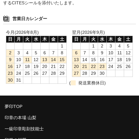
するCITESシールを添付いたします。
営業日カレンダー
今月(2026年8月)
翌月(2026年9月)
日
月
火
水
木
金
土
日
月
火
水
木
金
土
1
1
2
3
4
5
2
3
4
5
6
7
8
6
7
8
9
10
11
12
9
10
11
12
13
14
15
13
14
15
16
17
18
19
16
17
18
19
20
21
22
20
21
22
23
24
25
26
23
24
25
26
27
28
29
27
28
29
30
30
31
(
発送業務休日)
夢印TOP
印章の本場 山梨
一級印章彫刻技能士