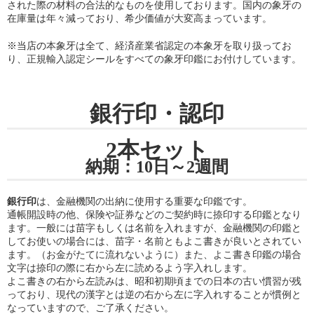
された際の材料の合法的なものを使用しております。国内の象牙の
在庫量は年々減っており、希少価値が大変高まっています。
※当店の
本象牙は全て、経済産業省認定の本象牙を取り扱ってお
り
、正規輸入認定シールをすべての象牙印鑑にお付けしています。
銀行印・認印
2本セット
納期：10日～2週間
銀行印
は、金融機関の出納に使用する重要な印鑑です。
通帳開設時の他、保険や証券などのご契約時に捺印する印鑑となり
ます。一般には苗字もしくは名前を入れますが、金融機関の印鑑と
してお使いの場合には、苗字・名前ともよこ書きが良いとされてい
ます。（お金がたてに流れないように）また、よこ書き印鑑の場合
文字は捺印の際に右から左に読めるよう字入れします。
よこ書きの右から左読みは、昭和初期頃までの日本の古い慣習が残
っており、現代の漢字とは逆の右から左に字入れすることが慣例と
なっていますので、ご了承ください。