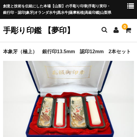
創意と技術を伝統にした本場【山梨】の手彫り印章|手彫り実印・
銀行印・認印|象牙|オランダ水牛|黒水牛|薩摩柘植|高級印鑑|山梨県
0
手彫り印鑑 【夢印】
夢印TOP
本象牙（極上） 銀行印13.5mm 認印12mm 2本セット
商品一覧
印章の本場 山梨
一級印章彫刻技能士
印鑑の材質
印鑑の種類
印鑑の書体