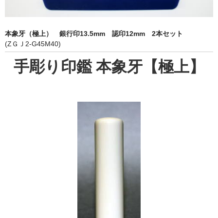
象牙印鑑の種類
印鑑ケース
本象牙（極上） 銀行印13.5mm 認印12mm 2本セット
(ZＧＪ2-G45M40)
お客様の声
手彫り印鑑 本象牙【極上】
ご利用案内
お問い合わせ