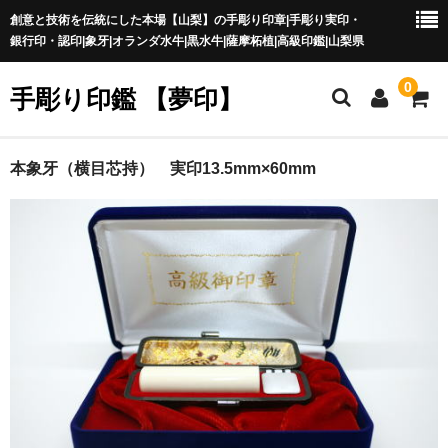
創意と技術を伝統にした本場【山梨】の手彫り印章|手彫り実印・
銀行印・認印|象牙|オランダ水牛|黒水牛|薩摩柘植|高級印鑑|山梨県
0
手彫り印鑑 【夢印】
夢印TOP
本象牙（横目芯持） 実印13.5mm×60mm
商品一覧
印章の本場 山梨
一級印章彫刻技能士
印鑑の材質
印鑑の種類
印鑑の書体