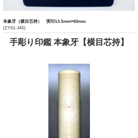
象牙印鑑の種類
印鑑ケース
本象牙（横目芯持） 実印13.5mm×60mm
(ZYS1-J45)
お客様の声
手彫り印鑑 本象牙【横目芯持】
ご利用案内
お問い合わせ