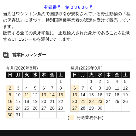
登録番号 第 0 3 6 0 6 号
当店はワシントン条約で国際取引が規制されている野生動物の『種
の保存法』に基づき、特別国際種事業者の認定を受けて販売してい
ます。
販売する全ての象牙印鑑に、正規輸入された象牙であることを証明
するCITESシールを添付いたします。
営業日カレンダー
今月(2026年8月)
翌月(2026年9月)
日
月
火
水
木
金
土
日
月
火
水
木
金
土
1
1
2
3
4
5
2
3
4
5
6
7
8
6
7
8
9
10
11
12
9
10
11
12
13
14
15
13
14
15
16
17
18
19
16
17
18
19
20
21
22
20
21
22
23
24
25
26
23
24
25
26
27
28
29
27
28
29
30
30
31
(
発送業務休日)