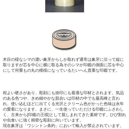
木目の様なシマの濃い象牙からしか取れず通常は象牙に沿って縦に
取りますが芯を中心に横に取る為そのシマが印鑑の側面に芯を中心
にして何重もの丸の模様になっているたいへん貴重な印鑑です。
程よい硬さがあり、彫刻にも捺印にも最適な印材とされます。気品
のある色つや、きめ細やかな肌合い
は印材の中でも最高峰と言わ
れ、使い込むほどに出てくる光沢とクリーム色がかった色味は永年
の愛着になります。まさに、一生使っていただける印鑑にふさわし
く、古来から[印鑑の王様]として親しまれてきた素材です。ひび割れ
や虫食いに強く精密な彫刻に向いています。
現在象牙は「ワシントン条約」において輸入が禁止されています。