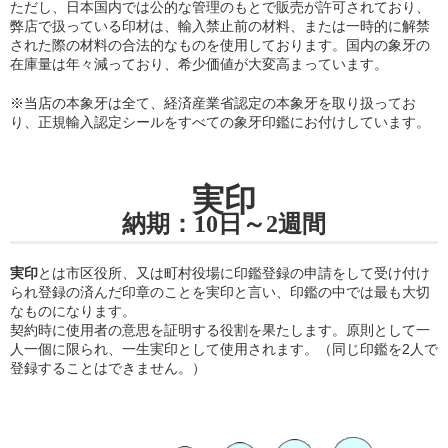
ただし、日本国内では公的な管理のもとで販売が許可されており、
弊店で扱っている印材は、輸入禁止前の材料、または一時的に解禁
された際の材料の合法的なものを使用しております。国内の象牙の
在庫量は年々減っており、希少価値が大変高まっています。
※当店の
本象牙は全て、経済産業省認定の本象牙を取り扱ってお
り
、正規輸入認定シールをすべての象牙印鑑にお付けしています。
実印
納期：10日～2週間
実印
とは市区役所、又は町村役場に印鑑登録の申請をして受け付け
られ登録の済んだ印章のことを実印と言い、印鑑の中では最も大切
なものになります。
契約時に使用者の意思を証明する役割を果たします。原則として一
人一個に限られ、一生実印として使用されます。（同じ印鑑を2人で
登録することはできません。）