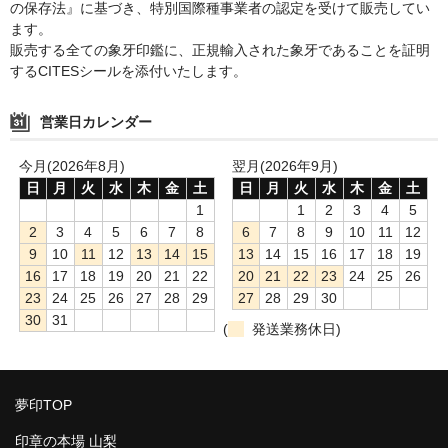
の保存法』に基づき、特別国際種事業者の認定を受けて販売してい
ます。
販売する全ての象牙印鑑に、正規輸入された象牙であることを証明
するCITESシールを添付いたします。
営業日カレンダー
今月(2026年8月)
翌月(2026年9月)
日
月
火
水
木
金
土
日
月
火
水
木
金
土
1
1
2
3
4
5
2
3
4
5
6
7
8
6
7
8
9
10
11
12
9
10
11
12
13
14
15
13
14
15
16
17
18
19
16
17
18
19
20
21
22
20
21
22
23
24
25
26
23
24
25
26
27
28
29
27
28
29
30
30
31
(
発送業務休日)
夢印TOP
印章の本場 山梨