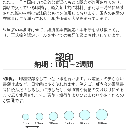
ただし、日本国内では公的な管理のもとで販売が許可されており、
弊店で扱っている印材は、輸入禁止前の材料、または一時的に解禁
された際の材料の合法的なものを使用しております。国内の象牙の
在庫量は年々減っており、希少価値が大変高まっています。
※当店の
本象牙は全て、経済産業省認定の本象牙を取り扱ってお
り
、正規輸入認定シールをすべての象牙印鑑にお付けしています。
認印
納期：10日～2週間
認印
は、印鑑登録をしていない印を言います。印鑑証明の要らない
書類作成など、日常的に多く使われます。例えば、町内会の回覧書
等に読んだ「しるし」に捺したり、領収書や荷物の受け取りに至る
まで広く使用されます。実印・銀行印よりひとまわり小さく作るの
が普通です。