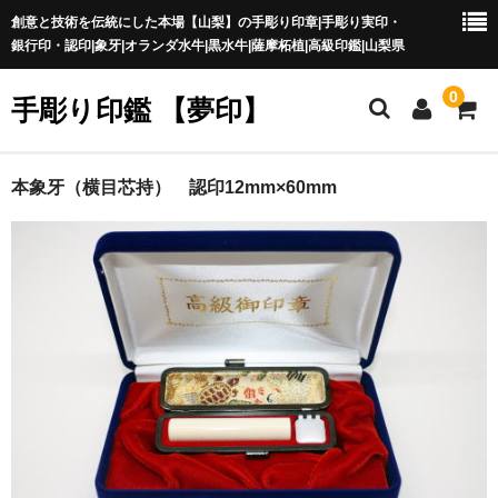
創意と技術を伝統にした本場【山梨】の手彫り印章|手彫り実印・
銀行印・認印|象牙|オランダ水牛|黒水牛|薩摩柘植|高級印鑑|山梨県
0
手彫り印鑑 【夢印】
夢印TOP
本象牙（横目芯持） 認印12mm×60mm
商品一覧
印章の本場 山梨
一級印章彫刻技能士
印鑑の材質
印鑑の種類
印鑑の書体