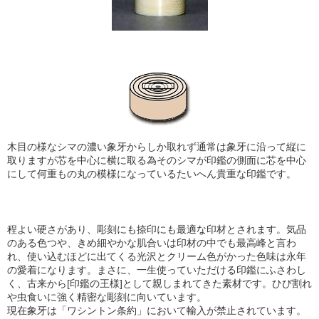
木目の様なシマの濃い象牙からしか取れず通常は象牙に沿って縦に
取りますが芯を中心に横に取る為そのシマが印鑑の側面に芯を中心
にして何重もの丸の模様になっているたいへん貴重な印鑑です。
程よい硬さがあり、彫刻にも捺印にも最適な印材とされます。気品
のある色つや、きめ細やかな肌合い
は印材の中でも最高峰と言わ
れ、使い込むほどに出てくる光沢とクリーム色がかった色味は永年
の愛着になります。まさに、一生使っていただける印鑑にふさわし
く、古来から[印鑑の王様]として親しまれてきた素材です。ひび割れ
や虫食いに強く精密な彫刻に向いています。
現在象牙は「ワシントン条約」において輸入が禁止されています。