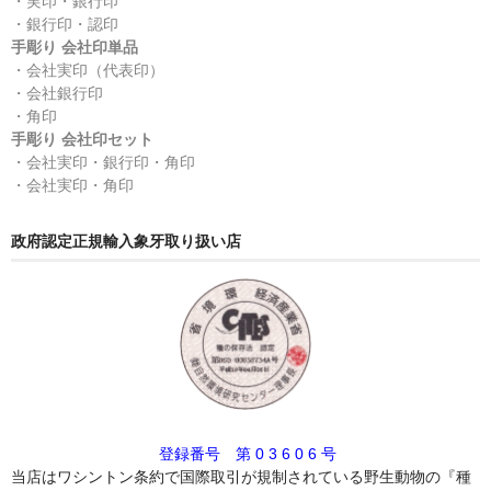
・実印・銀行印
・銀行印・認印
手彫り 会社印単品
・会社実印（代表印）
・会社銀行印
・角印
手彫り 会社印セット
・会社実印・銀行印・角印
・会社実印・角印
政府認定正規輸入象牙取り扱い店
登録番号 第 0 3 6 0 6 号
当店はワシントン条約で国際取引が規制されている野生動物の『種