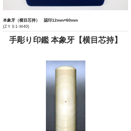
象牙印鑑の種類
印鑑ケース
本象牙（横目芯持） 認印12mm×60mm
(ZＹＳ1-Ｍ40)
お客様の声
手彫り印鑑 本象牙【横目芯持】
ご利用案内
お問い合わせ