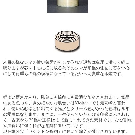
木目の様なシマの濃い象牙からしか取れず通常は象牙に沿って縦に
取りますが芯を中心に横に取る為そのシマが印鑑の側面に芯を中心
にして何重もの丸の模様になっているたいへん貴重な印鑑です。
程よい硬さがあり、彫刻にも捺印にも最適な印材とされます。気品
のある色つや、きめ細やかな肌合い
は印材の中でも最高峰と言わ
れ、使い込むほどに出てくる光沢とクリーム色がかった色味は永年
の愛着になります。まさに、一生使っていただける印鑑にふさわし
く、古来から[印鑑の王様]として親しまれてきた素材です。ひび割れ
や虫食いに強く精密な彫刻に向いています。
現在象牙は「ワシントン条約」において輸入が禁止されています。