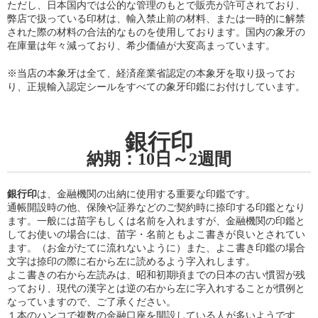
ただし、日本国内では公的な管理のもとで販売が許可されており、
弊店で扱っている印材は、輸入禁止前の材料、または一時的に解禁
された際の材料の合法的なものを使用しております。国内の象牙の
在庫量は年々減っており、希少価値が大変高まっています。
※当店の
本象牙は全て、経済産業省認定の本象牙を取り扱ってお
り
、正規輸入認定シールをすべての象牙印鑑にお付けしています。
銀行印
納期：10日～2週間
銀行印
は、金融機関の出納に使用する重要な印鑑です。
通帳開設時の他、保険や証券などのご契約時に捺印する印鑑となり
ます。一般には苗字もしくは名前を入れますが、金融機関の印鑑と
してお使いの場合には、苗字・名前ともよこ書きが良いとされてい
ます。（お金がたてに流れないように）また、よこ書き印鑑の場合
文字は捺印の際に右から左に読めるよう字入れします。
よこ書きの右から左読みは、昭和初期頃までの日本の古い慣習が残
っており、現代の漢字とは逆の右から左に字入れすることが慣例と
なっていますので、ご了承ください。
１本のハンコで複数の金融口座を開設している人が多いようです