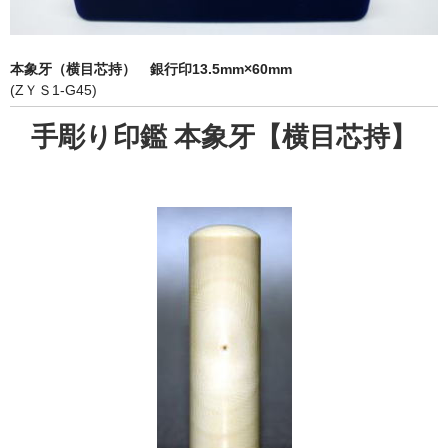
象牙印鑑の種類
印鑑ケース
本象牙（横目芯持） 銀行印13.5mm×60mm
(ZＹＳ1-G45)
お客様の声
手彫り印鑑 本象牙【横目芯持】
ご利用案内
お問い合わせ