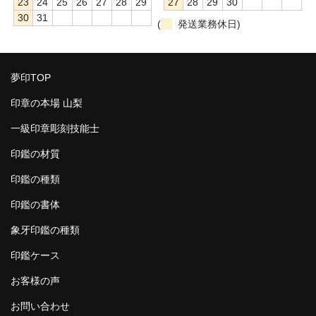
23
24
25
26
27
28
29
27
28
29
30
30
31
(
発送業務休日)
夢印TOP
印章の本場 山梨
一級印章彫刻技能士
印鑑の材質
印鑑の種類
印鑑の書体
象牙印鑑の種類
印鑑ケース
お客様の声
お問い合わせ