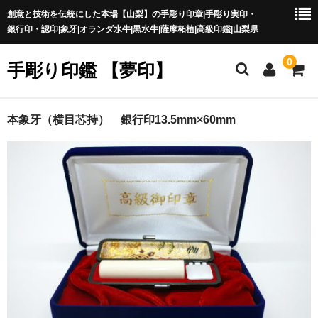
創意と技術を伝統にした本場【山梨】の手彫り印章|手彫り実印・
銀行印・認印|象牙|オランダ水牛|黒水牛|薩摩柘植|高級印鑑|山梨県
0
手彫り印鑑 【夢印】
夢印TOP
本象牙（横目芯持） 銀行印13.5mm×60mm
商品一覧
印章の本場 山梨
一級印章彫刻技能士
印鑑の材質
印鑑の種類
印鑑の書体