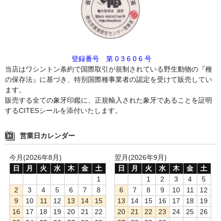
登録番号 第 0 3 6 0 6 号
当店はワシントン条約で国際取引が規制されている野生動物の『種
の保存法』に基づき、特別国際種事業者の認定を受けて販売してい
ます。
販売する全ての象牙印鑑に、正規輸入された象牙であることを証明
するCITESシールを添付いたします。
営業日カレンダー
今月(2026年8月)
翌月(2026年9月)
日
月
火
水
木
金
土
日
月
火
水
木
金
土
1
1
2
3
4
5
2
3
4
5
6
7
8
6
7
8
9
10
11
12
9
10
11
12
13
14
15
13
14
15
16
17
18
19
16
17
18
19
20
21
22
20
21
22
23
24
25
26