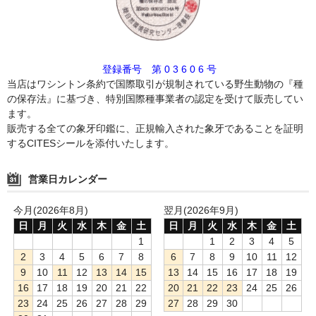
登録番号 第 0 3 6 0 6 号
当店はワシントン条約で国際取引が規制されている野生動物の『種
の保存法』に基づき、特別国際種事業者の認定を受けて販売してい
ます。
販売する全ての象牙印鑑に、正規輸入された象牙であることを証明
するCITESシールを添付いたします。
営業日カレンダー
今月(2026年8月)
翌月(2026年9月)
日
月
火
水
木
金
土
日
月
火
水
木
金
土
1
1
2
3
4
5
2
3
4
5
6
7
8
6
7
8
9
10
11
12
9
10
11
12
13
14
15
13
14
15
16
17
18
19
16
17
18
19
20
21
22
20
21
22
23
24
25
26
23
24
25
26
27
28
29
27
28
29
30