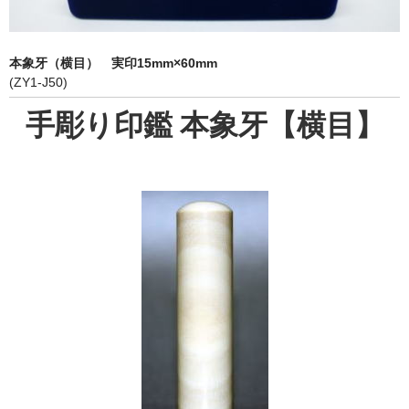
象牙印鑑の種類
印鑑ケース
本象牙（横目） 実印15mm×60mm
(ZY1-J50)
お客様の声
手彫り印鑑 本象牙【横目】
ご利用案内
お問い合わせ