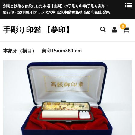
創意と技術を伝統にした本場【山梨】の手彫り印章|手彫り実印・
銀行印・認印|象牙|オランダ水牛|黒水牛|薩摩柘植|高級印鑑|山梨県
0
手彫り印鑑 【夢印】
夢印TOP
本象牙（横目） 実印15mm×60mm
商品一覧
印章の本場 山梨
一級印章彫刻技能士
印鑑の材質
印鑑の種類
印鑑の書体