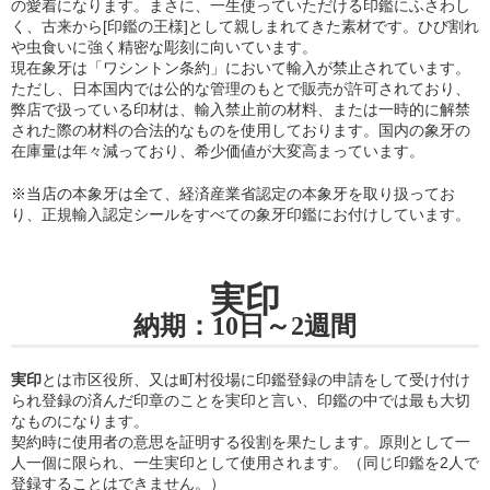
の愛着になります。まさに、一生使っていただける印鑑にふさわし
く、古来から[印鑑の王様]として親しまれてきた素材です。ひび割れ
や虫食いに強く精密な彫刻に向いています。
現在象牙は「ワシントン条約」において輸入が禁止されています。
ただし、日本国内では公的な管理のもとで販売が許可されており、
弊店で扱っている印材は、輸入禁止前の材料、または一時的に解禁
された際の材料の合法的なものを使用しております。国内の象牙の
在庫量は年々減っており、希少価値が大変高まっています。
※当店の
本象牙は全て、経済産業省認定の本象牙を取り扱ってお
り
、正規輸入認定シールをすべての象牙印鑑にお付けしています。
実印
納期：10日～2週間
実印
とは市区役所、又は町村役場に印鑑登録の申請をして受け付け
られ登録の済んだ印章のことを実印と言い、印鑑の中では最も大切
なものになります。
契約時に使用者の意思を証明する役割を果たします。原則として一
人一個に限られ、一生実印として使用されます。（同じ印鑑を2人で
登録することはできません。）