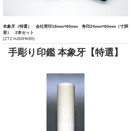
象牙印鑑の種類
印鑑ケース
本象牙（特選） 会社実印18mm×60mm 角印24mm×60mm（寸胴
お客様の声
形） 2本セット
(ZT2-HJ60HK80)
ご利用案内
手彫り印鑑 本象牙【特選】
お問い合わせ