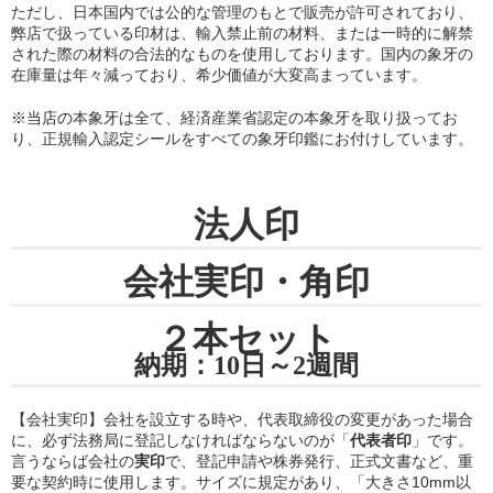
ただし、日本国内では公的な管理のもとで販売が許可されており、
弊店で扱っている印材は、輸入禁止前の材料、または一時的に解禁
された際の材料の合法的なものを使用しております。国内の象牙の
在庫量は年々減っており、希少価値が大変高まっています。
※当店の
本象牙は全て、経済産業省認定の本象牙を取り扱ってお
り
、正規輸入認定シールをすべての象牙印鑑にお付けしています。
法人印
会社実印・角印
２本セット
納期：10日～2週間
【会社実印】会社を設立する時や、代表取締役の変更があった場合
に、必ず法務局に登記しなければならないのが「
代表者印
」です。
言うならば会社の
実印
で、登記申請や株券発行、正式文書など、重
要な契約時に使用します。サイズに規定があり、「大きさ10mm以