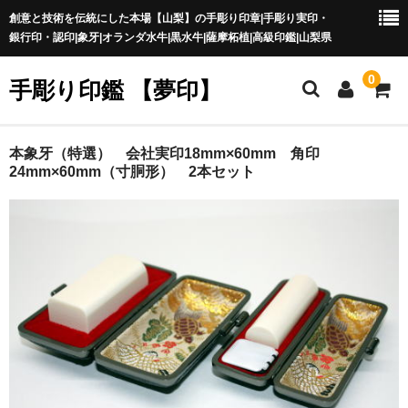
創意と技術を伝統にした本場【山梨】の手彫り印章|手彫り実印・
銀行印・認印|象牙|オランダ水牛|黒水牛|薩摩柘植|高級印鑑|山梨県
0
手彫り印鑑 【夢印】
夢印TOP
本象牙（特選） 会社実印18mm×60mm 角印
24mm×60mm（寸胴形） 2本セット
商品一覧
印章の本場 山梨
一級印章彫刻技能士
印鑑の材質
印鑑の種類
印鑑の書体