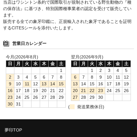
当店はワシントン条約で国際取引が規制されている野生動物の『種
の保存法』に基づき、特別国際種事業者の認定を受けて販売してい
ます。
販売する全ての象牙印鑑に、正規輸入された象牙であることを証明
するCITESシールを添付いたします。
営業日カレンダー
今月(2026年8月)
翌月(2026年9月)
日
月
火
水
木
金
土
日
月
火
水
木
金
土
1
1
2
3
4
5
2
3
4
5
6
7
8
6
7
8
9
10
11
12
9
10
11
12
13
14
15
13
14
15
16
17
18
19
16
17
18
19
20
21
22
20
21
22
23
24
25
26
23
24
25
26
27
28
29
27
28
29
30
30
31
(
発送業務休日)
夢印TOP