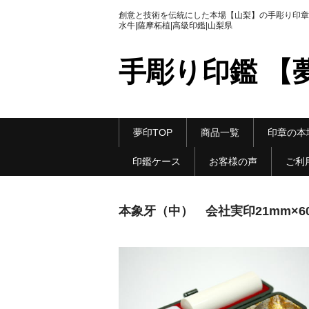
創意と技術を伝統にした本場【山梨】の手彫り印章|
水牛|薩摩柘植|高級印鑑|山梨県
手彫り印鑑 【
夢印TOP
商品一覧
印章の本
印鑑ケース
お客様の声
ご利
本象牙（中） 会社実印21mm×6