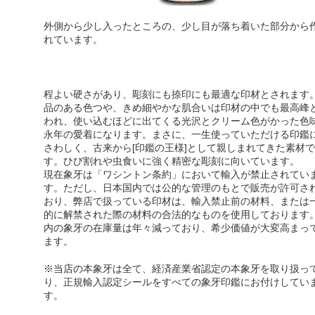
外側から少し入ったところの、少し目が落ち着いた部分から
れています。
程よい硬さがあり、彫刻にも捺印にも最適な印材とされます
品のある色つや、きめ細やかな肌合い
は印材の中でも最高峰
われ、使い込むほどに出てくる光沢とクリーム色がかった色
永年の愛着になります。まさに、一生使っていただける印鑑
さわしく、古来から[印鑑の王様]として親しまれてきた素材で
す。ひび割れや虫食いに強く精密な彫刻に向いています。
現在象牙は「ワシントン条約」において輸入が禁止されてい
す。ただし、日本国内では公的な管理のもとで販売が許可さ
おり、弊店で扱っている印材は、輸入禁止前の材料、または
的に解禁された際の材料の合法的なものを使用しております
内の象牙の在庫量は年々減っており、希少価値が大変高まっ
ます。
※当店の
本象牙は全て、経済産業省認定の本象牙を取り扱っ
り
、正規輸入認定シールをすべての象牙印鑑にお付けしてい
す。