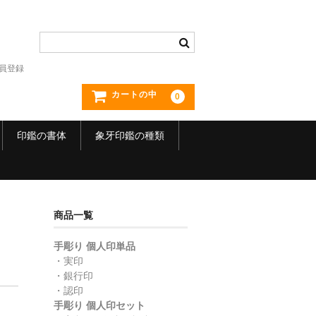
員登録
カートの中
0
印鑑の書体
象牙印鑑の種類
商品一覧
手彫り 個人印単品
・実印
・銀行印
・認印
】
手彫り 個人印セット