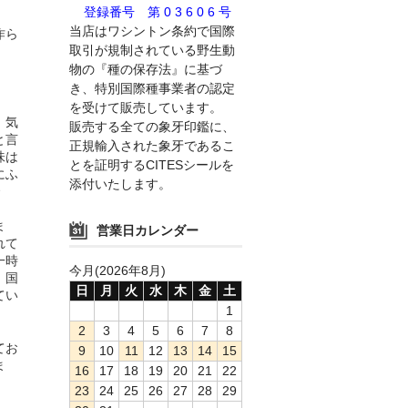
登録番号 第 0 3 6 0 6 号
当店はワシントン条約で国際
作ら
取引が規制されている野生動
物の『種の保存法』に基づ
き、特別国際種事業者の認定
を受けて販売しています。
。気
販売する全ての象牙印鑑に、
と言
正規輸入された象牙であるこ
味は
とを証明するCITESシールを
にふ
添付いたします。
ま
営業日カレンダー
れて
一時
今月(2026年8月)
。国
日
月
火
水
木
金
土
てい
1
2
3
4
5
6
7
8
てお
9
10
11
12
13
14
15
ま
16
17
18
19
20
21
22
23
24
25
26
27
28
29