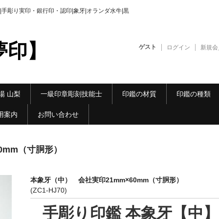
手彫り実印・銀行印・認印|象牙|オランダ水牛|黒
夢印】
ゲスト
ログイン
新規会
場 山梨
一級印章彫刻技能士
印鑑の材質
印鑑の種類
用案内
お問い合わせ
0mm（寸胴形）
本象牙（中） 会社実印21mm×60mm（寸胴形）
(ZC1-HJ70)
手彫り印鑑 本象牙【中