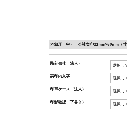
本象牙（中） 会社実印21mm×60mm（
彫刻書体（法人）
実印内文字
印章ケース（法人）
印影確認（下書き）