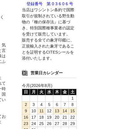
登録番号 第 0 3 6 0 6 号
当店はワシントン条約で国際
取引が規制されている野生動
く
物の『種の保存法』に基づ
き、特別国際種事業者の認定
を受けて販売しています。
販売する全ての象牙印鑑に、
。気
正規輸入された象牙であるこ
と言
とを証明するCITESシールを
味は
添付いたします。
にふ
営業日カレンダー
ま
れて
今月(2026年8月)
一時
日
月
火
水
木
金
土
。国
1
てい
2
3
4
5
6
7
8
9
10
11
12
13
14
15
てお
16
17
18
19
20
21
22
ま
23
24
25
26
27
28
29