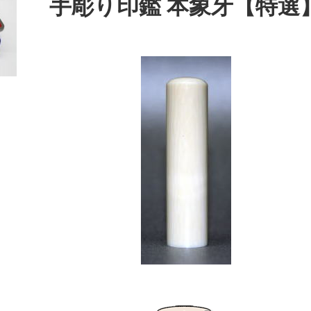
手彫り印鑑 本象牙【特選