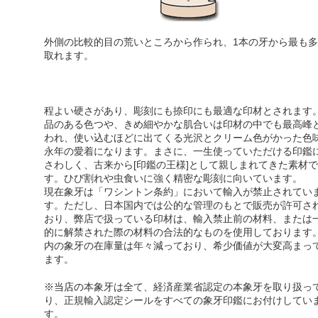
外側の比較的目の荒いところから作られ、1本の牙から最も多
取れます。
程よい硬さがあり、彫刻にも捺印にも最適な印材とされます
品のある色つや、きめ細やかな肌合い
は印材の中でも最高峰
われ、使い込むほどに出てくる光沢とクリーム色がかった色
永年の愛着になります。まさに、一生使っていただける印鑑
さわしく、古来から[印鑑の王様]として親しまれてきた素材で
す。ひび割れや虫食いに強く精密な彫刻に向いています。
現在象牙は「ワシントン条約」において輸入が禁止されてい
す。ただし、日本国内では公的な管理のもとで販売が許可さ
おり、弊店で扱っている印材は、輸入禁止前の材料、または
的に解禁された際の材料の合法的なものを使用しております
内の象牙の在庫量は年々減っており、希少価値が大変高まっ
ます。
※当店の
本象牙は全て、経済産業省認定の本象牙を取り扱っ
り
、正規輸入認定シールをすべての象牙印鑑にお付けしてい
す。