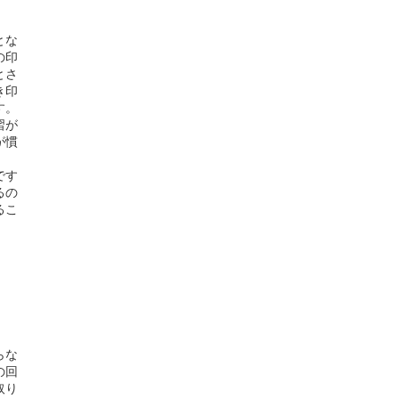
とな
の印
とさ
き印
す。
習が
が慣
です
るの
るこ
らな
の回
取り