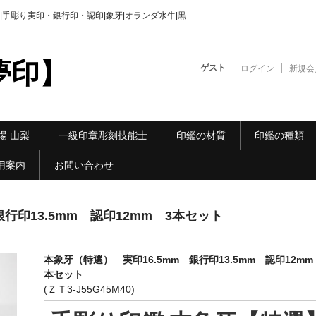
手彫り実印・銀行印・認印|象牙|オランダ水牛|黒
夢印】
ゲスト
ログイン
新規会
場 山梨
一級印章彫刻技能士
印鑑の材質
印鑑の種類
用案内
お問い合わせ
行印13.5mm 認印12mm 3本セット
本象牙（特選） 実印16.5mm 銀行印13.5mm 認印12mm
本セット
(ＺＴ3-J55G45M40)