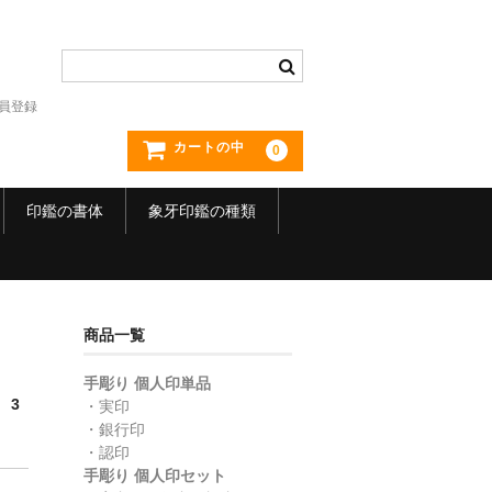
員登録
カートの中
0
印鑑の書体
象牙印鑑の種類
商品一覧
手彫り 個人印単品
 3
・実印
・銀行印
・認印
手彫り 個人印セット