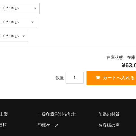
在庫状態 : 在
¥63,
数量
 山梨
一級印章彫刻技能士
印鑑の材質
種類
印鑑ケース
お客様の声