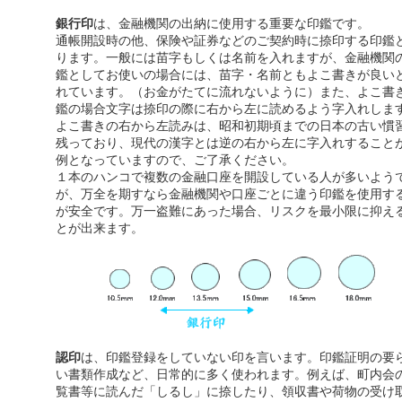
銀行印
は、金融機関の出納に使用する重要な印鑑です。
通帳開設時の他、保険や証券などのご契約時に捺印する印鑑
ります。一般には苗字もしくは名前を入れますが、金融機関
鑑としてお使いの場合には、苗字・名前ともよこ書きが良い
れています。（お金がたてに流れないように）また、よこ書
鑑の場合文字は捺印の際に右から左に読めるよう字入れしま
よこ書きの右から左読みは、昭和初期頃までの日本の古い慣
残っており、現代の漢字とは逆の右から左に字入れすること
例となっていますので、ご了承ください。
１本のハンコで複数の金融口座を開設している人が多いよう
が、万全を期すなら金融機関や口座ごとに違う印鑑を使用す
が安全です。万一盗難にあった場合、リスクを最小限に抑え
とが出来ます。
認印
は、印鑑登録をしていない印を言います。印鑑証明の要
い書類作成など、日常的に多く使われます。例えば、町内会
覧書等に読んだ「しるし」に捺したり、領収書や荷物の受け