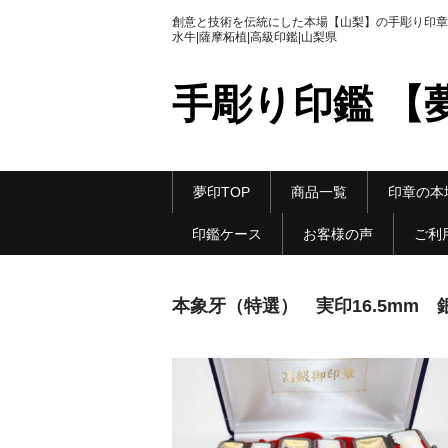
創意と技術を伝統にした本場【山梨】の手彫り印章|
水牛|薩摩柘植|高級印鑑|山梨県
手彫り印鑑 【
夢印TOP
商品一覧
印章の本
印鑑ケース
お客様の声
ご利
本象牙（特選） 実印16.5mm 銀