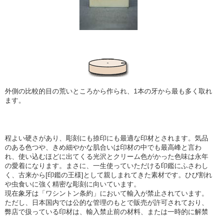
外側の比較的目の荒いところから作られ、1本の牙から最も多く取れ
ます。
程よい硬さがあり、彫刻にも捺印にも最適な印材とされます。気品
のある色つや、きめ細やかな肌合い
は印材の中でも最高峰と言わ
れ、使い込むほどに出てくる光沢とクリーム色がかった色味は永年
の愛着になります。まさに、一生使っていただける印鑑にふさわし
く、古来から[印鑑の王様]として親しまれてきた素材です。ひび割れ
や虫食いに強く精密な彫刻に向いています。
現在象牙は「ワシントン条約」において輸入が禁止されています。
ただし、日本国内では公的な管理のもとで販売が許可されており、
弊店で扱っている印材は、輸入禁止前の材料、または一時的に解禁