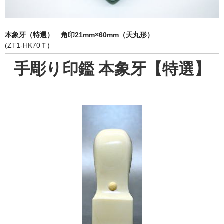
象牙印鑑の種類
印鑑ケース
本象牙（特選） 角印21mm×60mm（天丸形）
(ZT1-HK70Ｔ)
お客様の声
手彫り印鑑 本象牙【特選】
ご利用案内
お問い合わせ