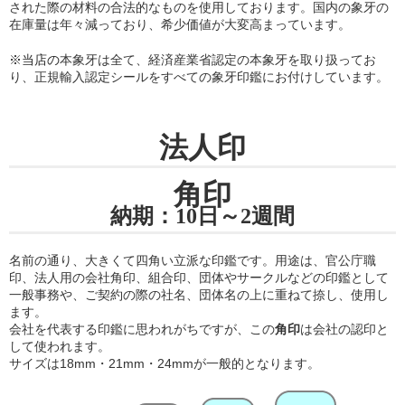
された際の材料の合法的なものを使用しております。国内の象牙の
在庫量は年々減っており、希少価値が大変高まっています。
※当店の
本象牙は全て、経済産業省認定の本象牙を取り扱ってお
り
、正規輸入認定シールをすべての象牙印鑑にお付けしています。
法人印
角印
納期：10日～2週間
名前の通り、大きくて四角い立派な印鑑です。用途は、官公庁職
印、法人用の会社角印、組合印、団体やサークルなどの印鑑として
一般事務や、ご契約の際の社名、団体名の上に重ねて捺し、使用し
ます。
会社を代表する印鑑に思われがちですが、この
角印
は会社の認印と
して使われます。
サイズは18mm・21mm・24mmが一般的となります。