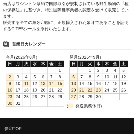
当店はワシントン条約で国際取引が規制されている野生動物の『種
の保存法』に基づき、特別国際種事業者の認定を受けて販売してい
ます。
販売する全ての象牙印鑑に、正規輸入された象牙であることを証明
するCITESシールを添付いたします。
営業日カレンダー
今月(2026年8月)
翌月(2026年9月)
日
月
火
水
木
金
土
日
月
火
水
木
金
土
1
1
2
3
4
5
2
3
4
5
6
7
8
6
7
8
9
10
11
12
9
10
11
12
13
14
15
13
14
15
16
17
18
19
16
17
18
19
20
21
22
20
21
22
23
24
25
26
23
24
25
26
27
28
29
27
28
29
30
30
31
(
発送業務休日)
夢印TOP