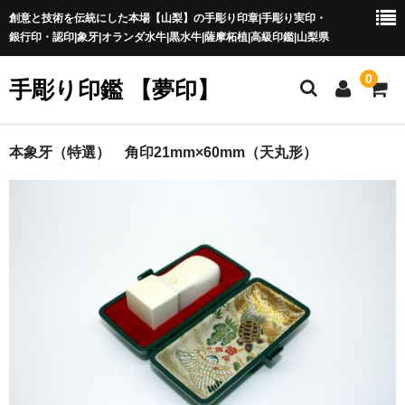
創意と技術を伝統にした本場【山梨】の手彫り印章|手彫り実印・
銀行印・認印|象牙|オランダ水牛|黒水牛|薩摩柘植|高級印鑑|山梨県
0
手彫り印鑑 【夢印】
夢印TOP
本象牙（特選） 角印21mm×60mm（天丸形）
商品一覧
印章の本場 山梨
一級印章彫刻技能士
印鑑の材質
印鑑の種類
印鑑の書体