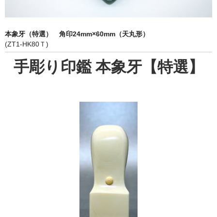
象牙印鑑の種類
印鑑ケース
本象牙（特選） 角印24mm×60mm（天丸形）
(ZT1-HK80Ｔ)
お客様の声
手彫り印鑑 本象牙【特選】
ご利用案内
お問い合わせ