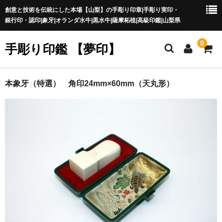
創意と技術を伝統にした本場【山梨】の手彫り印章|手彫り実印・
銀行印・認印|象牙|オランダ水牛|黒水牛|薩摩柘植|高級印鑑|山梨県
0
手彫り印鑑 【夢印】
夢印TOP
本象牙（特選） 角印24mm×60mm（天丸形）
商品一覧
印章の本場 山梨
一級印章彫刻技能士
印鑑の材質
印鑑の種類
印鑑の書体