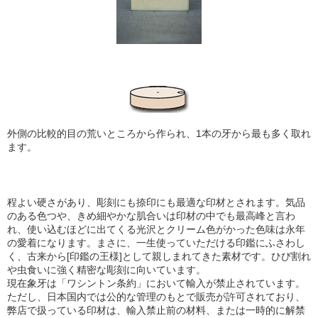
外側の比較的目の荒いところから作られ、1本の牙から最も多く取れ
ます。
程よい硬さがあり、彫刻にも捺印にも最適な印材とされます。気品
のある色つや、きめ細やかな肌合い
は印材の中でも最高峰と言わ
れ、使い込むほどに出てくる光沢とクリーム色がかった色味は永年
の愛着になります。まさに、一生使っていただける印鑑にふさわし
く、古来から[印鑑の王様]として親しまれてきた素材です。ひび割れ
や虫食いに強く精密な彫刻に向いています。
現在象牙は「ワシントン条約」において輸入が禁止されています。
ただし、日本国内では公的な管理のもとで販売が許可されており、
弊店で扱っている印材は、輸入禁止前の材料、または一時的に解禁