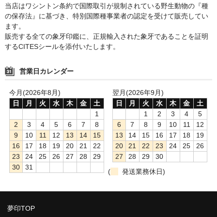
当店はワシントン条約で国際取引が規制されている野生動物の『種
の保存法』に基づき、特別国際種事業者の認定を受けて販売してい
ます。
販売する全ての象牙印鑑に、正規輸入された象牙であることを証明
するCITESシールを添付いたします。
営業日カレンダー
今月(2026年8月)
翌月(2026年9月)
日
月
火
水
木
金
土
日
月
火
水
木
金
土
1
1
2
3
4
5
2
3
4
5
6
7
8
6
7
8
9
10
11
12
9
10
11
12
13
14
15
13
14
15
16
17
18
19
16
17
18
19
20
21
22
20
21
22
23
24
25
26
23
24
25
26
27
28
29
27
28
29
30
30
31
(
発送業務休日)
夢印TOP