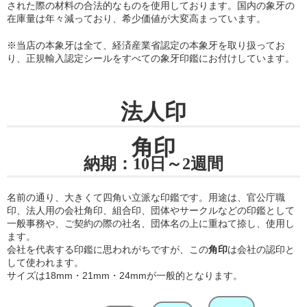
された際の材料の合法的なものを使用しております。国内の象牙の
在庫量は年々減っており、希少価値が大変高まっています。
※当店の
本象牙は全て、経済産業省認定の本象牙を取り扱ってお
り
、正規輸入認定シールをすべての象牙印鑑にお付けしています。
法人印
角印
納期：10日～2週間
名前の通り、大きくて四角い立派な印鑑です。用途は、官公庁職
印、法人用の会社角印、組合印、団体やサークルなどの印鑑として
一般事務や、ご契約の際の社名、団体名の上に重ねて捺し、使用し
ます。
会社を代表する印鑑に思われがちですが、この
角印
は会社の認印と
して使われます。
サイズは18mm・21mm・24mmが一般的となります。