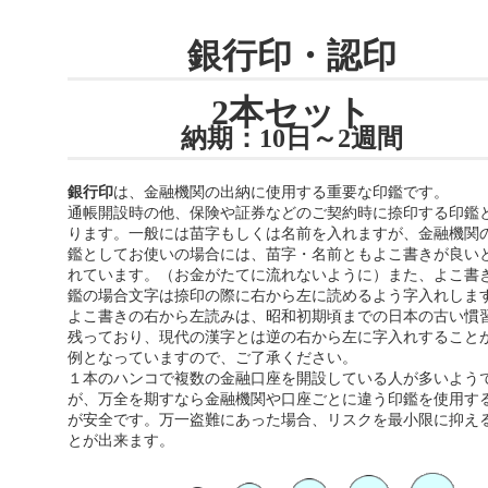
銀行印・認印
2本セット
納期：10日～2週間
銀行印
は、金融機関の出納に使用する重要な印鑑です。
通帳開設時の他、保険や証券などのご契約時に捺印する印鑑
ります。一般には苗字もしくは名前を入れますが、金融機関
鑑としてお使いの場合には、苗字・名前ともよこ書きが良い
れています。（お金がたてに流れないように）また、よこ書
鑑の場合文字は捺印の際に右から左に読めるよう字入れしま
よこ書きの右から左読みは、昭和初期頃までの日本の古い慣
残っており、現代の漢字とは逆の右から左に字入れすること
例となっていますので、ご了承ください。
１本のハンコで複数の金融口座を開設している人が多いよう
が、万全を期すなら金融機関や口座ごとに違う印鑑を使用す
が安全です。万一盗難にあった場合、リスクを最小限に抑え
とが出来ます。