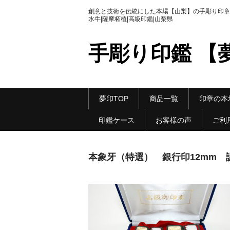
創意と技術を伝統にした本場【山梨】の手彫り印章|
水牛|薩摩柘植|高級印鑑|山梨県
手彫り印鑑 【
夢印TOP
商品一覧
印章の本
印鑑ケース
お客様の声
ご利
本象牙（特選） 銀行印12mm 認