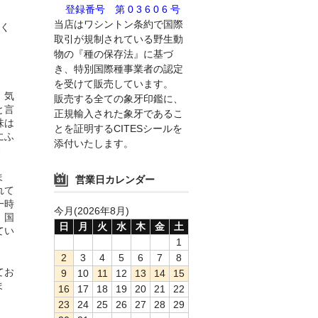
登録番号 第 0 3 6 0 6 号
当店はワシントン条約で国際
く
取引が規制されている野生動
物の『種の保存法』に基づ
き、特別国際種事業者の認定
を受けて販売しています。
。気
販売する全ての象牙印鑑に、
と言
正規輸入された象牙であるこ
味は
とを証明するCITESシールを
にふ
添付いたします。
ま
営業日カレンダー
れて
一時
今月(2026年8月)
。国
日
月
火
水
木
金
土
てい
1
2
3
4
5
6
7
8
てお
9
10
11
12
13
14
15
ま
16
17
18
19
20
21
22
23
24
25
26
27
28
29