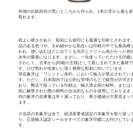
外側の比較的目の荒いところから作られ、1本の牙から最も多
取れます。
程よい硬さがあり、彫刻にも捺印にも最適な印材とされます
品のある色つや、きめ細やかな肌合い
は印材の中でも最高峰
われ、使い込むほどに出てくる光沢とクリーム色がかった色
永年の愛着になります。まさに、一生使っていただける印鑑
さわしく、古来から[印鑑の王様]として親しまれてきた素材で
す。ひび割れや虫食いに強く精密な彫刻に向いています。
現在象牙は「ワシントン条約」において輸入が禁止されてい
す。ただし、日本国内では公的な管理のもとで販売が許可さ
おり、弊店で扱っている印材は、輸入禁止前の材料、または
的に解禁された際の材料の合法的なものを使用しております
内の象牙の在庫量は年々減っており、希少価値が大変高まっ
ます。
※当店の
本象牙は全て、経済産業省認定の本象牙を取り扱っ
り
、正規輸入認定シールをすべての象牙印鑑にお付けしてい
す。