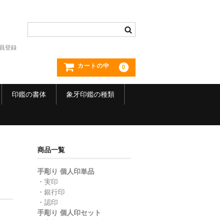
員登録
カートの中
0
印鑑の書体
象牙印鑑の種類
商品一覧
手彫り 個人印単品
・実印
・銀行印
・認印
】
手彫り 個人印セット