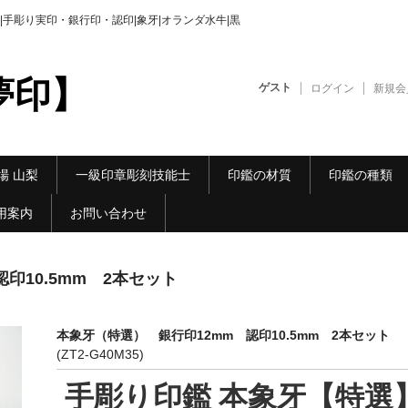
手彫り実印・銀行印・認印|象牙|オランダ水牛|黒
夢印】
ゲスト
ログイン
新規会
場 山梨
一級印章彫刻技能士
印鑑の材質
印鑑の種類
用案内
お問い合わせ
印10.5mm 2本セット
本象牙（特選） 銀行印12mm 認印10.5mm 2本セット
(ZT2-G40M35)
手彫り印鑑 本象牙【特選