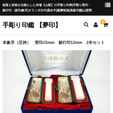
創意と技術を伝統にした本場【山梨】の手彫り印章|手彫り実印・
銀行印・認印|象牙|オランダ水牛|黒水牛|薩摩柘植|高級印鑑|山梨県
0
手彫り印鑑 【夢印】
夢印TOP
本象牙（芯持） 実印15mm 銀行印12mm 2本セット
商品一覧
印章の本場 山梨
一級印章彫刻技能士
印鑑の材質
印鑑の種類
印鑑の書体