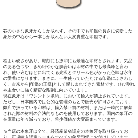
芯の小さな象牙からしか取れず、その中でも印鑑の長さに切断した
象牙の中心から一本しか取れない大変貴重な印鑑です。
程よい硬さがあり、彫刻にも捺印にも最適な印材とされます。気品
のある色つや、きめ細やかな肌合い
は印材の中でも最高峰と言わ
れ、使い込むほどに出てくる光沢とクリーム色がかった色味は永年
の愛着になります。まさに、一生使っていただける印鑑にふさわし
く、古来から[印鑑の王様]として親しまれてきた素材です。ひび割れ
や虫食いに強く精密な彫刻に向いています。
現在象牙は「ワシントン条約」において輸入が禁止されています。
ただし、日本国内では公的な管理のもとで販売が許可されており、
弊店で扱っている印材は、輸入禁止前の材料、または一時的に解禁
された際の材料の合法的なものを使用しております。国内の象牙の
在庫量は年々減っており、希少価値が大変高まっています。
※当店の
本象牙は全て、経済産業省認定の本象牙を取り扱ってお
り
、正規輸入認定シールをすべての象牙印鑑にお付けしています。