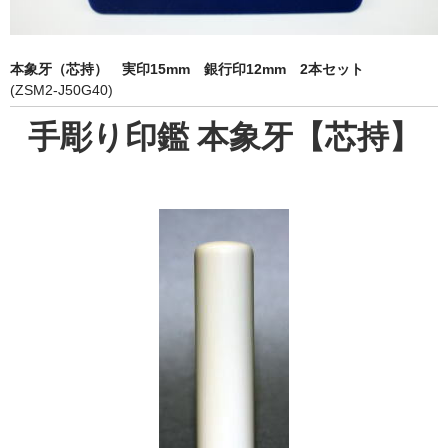
象牙印鑑の種類
印鑑ケース
本象牙（芯持） 実印15mm 銀行印12mm 2本セット
(ZSM2-J50G40)
お客様の声
手彫り印鑑 本象牙【芯持】
ご利用案内
お問い合わせ