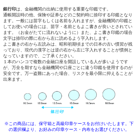
銀行印
は、金融機関の出納に使用する重要な印鑑です。
通帳開設時の他、保険や証券などのご契約時に捺印する印鑑となり
ます。一般には苗字もしくは名前を入れますが、金融機関の印鑑と
してお使いの場合には、苗字・名前ともよこ書きが良いとされてい
ます。（お金がたてに流れないように）また、よこ書き印鑑の場合
文字は捺印の際に右から左に読めるよう字入れします。
よこ書きの右から左読みは、昭和初期頃までの日本の古い慣習が残
っており、現代の漢字とは逆の右から左に字入れすることが慣例と
なっていますので、ご了承ください。
１本のハンコで複数の金融口座を開設している人が多いようです
が、万全を期すなら金融機関や口座ごとに違う印鑑を使用するのが
安全です。万一盗難にあった場合、リスクを最小限に抑えることが
出来ます。
※この商品には、保守箱と高級印章ケースをお付けいたします。下
の選択欄より、
お好みの印章ケース・内布をお選びください。