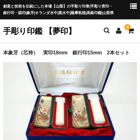
創意と技術を伝統にした本場【山梨】の手彫り印章|手彫り実印・
銀行印・認印|象牙|オランダ水牛|黒水牛|薩摩柘植|高級印鑑|山梨県
0
手彫り印鑑 【夢印】
夢印TOP
本象牙（芯持） 実印18mm 銀行印15mm 2本セット
商品一覧
印章の本場 山梨
一級印章彫刻技能士
印鑑の材質
印鑑の種類
印鑑の書体