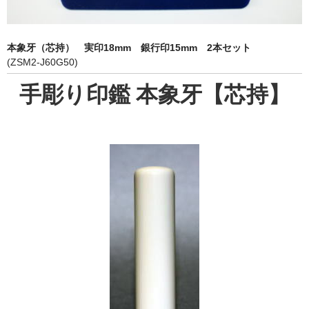
象牙印鑑の種類
印鑑ケース
本象牙（芯持） 実印18mm 銀行印15mm 2本セット
(ZSM2-J60G50)
お客様の声
手彫り印鑑 本象牙【芯持】
ご利用案内
お問い合わせ