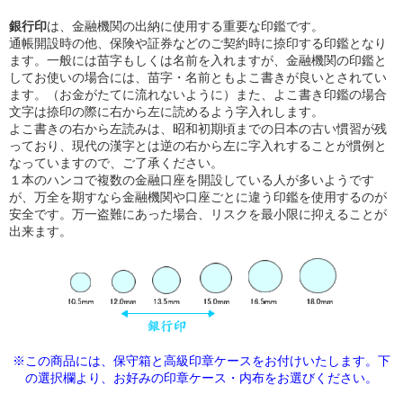
銀行印
は、金融機関の出納に使用する重要な印鑑です。
通帳開設時の他、保険や証券などのご契約時に捺印する印鑑となり
ます。一般には苗字もしくは名前を入れますが、金融機関の印鑑と
してお使いの場合には、苗字・名前ともよこ書きが良いとされてい
ます。（お金がたてに流れないように）また、よこ書き印鑑の場合
文字は捺印の際に右から左に読めるよう字入れします。
よこ書きの右から左読みは、昭和初期頃までの日本の古い慣習が残
っており、現代の漢字とは逆の右から左に字入れすることが慣例と
なっていますので、ご了承ください。
１本のハンコで複数の金融口座を開設している人が多いようです
が、万全を期すなら金融機関や口座ごとに違う印鑑を使用するのが
安全です。万一盗難にあった場合、リスクを最小限に抑えることが
出来ます。
※この商品には、保守箱と高級印章ケースをお付けいたします。下
の選択欄より、
お好みの印章ケース・内布をお選びください。