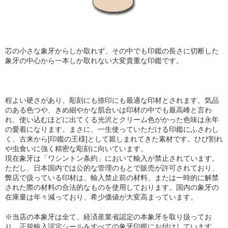
芯の小さな象牙からしか取れず、その中でも印鑑の長さに切断した
象牙の中心から一本しか取れない大変貴重な印鑑です。
程よい硬さがあり、彫刻にも捺印にも最適な印材とされます。気品
のある色つや、きめ細やかな肌合い
は印材の中でも最高峰と言わ
れ、使い込むほどに出てくる光沢とクリーム色がかった色味は永年
の愛着になります。まさに、一生使っていただける印鑑にふさわし
く、古来から[印鑑の王様]として親しまれてきた素材です。ひび割れ
や虫食いに強く精密な彫刻に向いています。
現在象牙は「ワシントン条約」において輸入が禁止されています。
ただし、日本国内では公的な管理のもとで販売が許可されており、
弊店で扱っている印材は、輸入禁止前の材料、または一時的に解禁
された際の材料の合法的なものを使用しております。国内の象牙の
在庫量は年々減っており、希少価値が大変高まっています。
※当店の
本象牙は全て、経済産業省認定の本象牙を取り扱ってお
り
、正規輸入認定シールをすべての象牙印鑑にお付けしています。