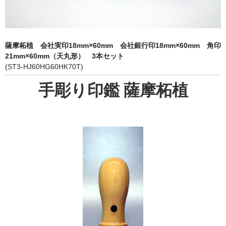
象牙印鑑の種類
印鑑ケース
薩摩柘植 会社実印18mm×60mm 会社銀行印18mm×60mm 角印
お客様の声
21mm×60mm（天丸形） 3本セット
(ST3-HJ60HG60HK70T)
ご利用案内
手彫り印鑑 薩摩柘植
お問い合わせ