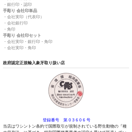
・銀行印・認印
手彫り 会社印単品
・会社実印（代表印）
・会社銀行印
・角印
手彫り 会社印セット
・会社実印・銀行印・角印
・会社実印・角印
政府認定正規輸入象牙取り扱い店
登録番号 第 0 3 6 0 6 号
当店はワシントン条約で国際取引が規制されている野生動物の『種