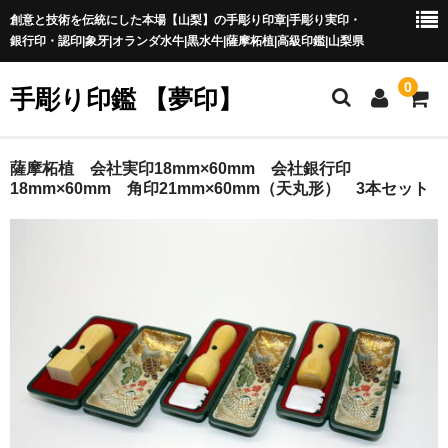
創意と技術を伝統にした本場【山梨】の手彫り印章|手彫り実印・
銀行印・認印|象牙|オランダ水牛|黒水牛|薩摩柘植|高級印鑑|山梨県
0
手彫り印鑑 【夢印】
夢印TOP
薩摩柘植 会社実印18mm×60mm 会社銀行印
18mm×60mm 角印21mm×60mm（天丸形） 3本セット
商品一覧
印章の本場 山梨
一級印章彫刻技能士
印鑑の材質
印鑑の種類
印鑑の書体