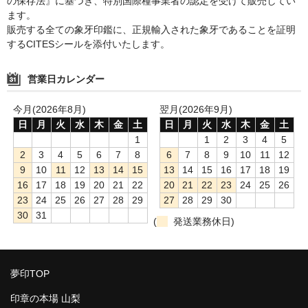
の保存法』に基づき、特別国際種事業者の認定を受けて販売してい
ます。
販売する全ての象牙印鑑に、正規輸入された象牙であることを証明
するCITESシールを添付いたします。
営業日カレンダー
今月(2026年8月)
翌月(2026年9月)
日
月
火
水
木
金
土
日
月
火
水
木
金
土
1
1
2
3
4
5
2
3
4
5
6
7
8
6
7
8
9
10
11
12
9
10
11
12
13
14
15
13
14
15
16
17
18
19
16
17
18
19
20
21
22
20
21
22
23
24
25
26
23
24
25
26
27
28
29
27
28
29
30
30
31
(
発送業務休日)
夢印TOP
印章の本場 山梨