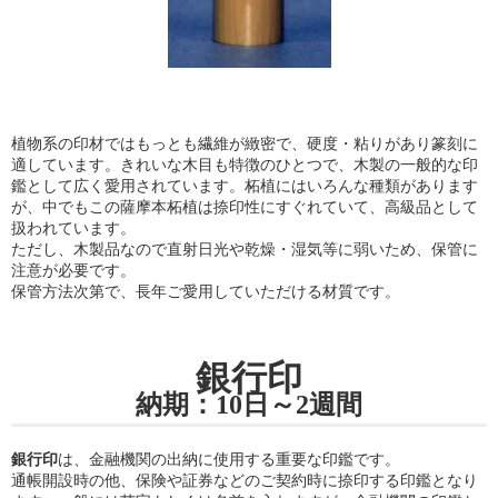
植物系の印材ではもっとも繊維が緻密で、硬度・粘りがあり篆刻に
適しています。きれいな木目も特徴のひとつで、木製の一般的な印
鑑として広く愛用されています。柘植にはいろんな種類があります
が、中でもこの薩摩本柘植は捺印性にすぐれていて、高級品として
扱われています。
ただし、木製品なので直射日光や乾燥・湿気等に弱いため、保管に
注意が必要です。
保管方法次第で、長年ご愛用していただける材質です。
銀行印
納期：10日～2週間
銀行印
は、金融機関の出納に使用する重要な印鑑です。
通帳開設時の他、保険や証券などのご契約時に捺印する印鑑となり