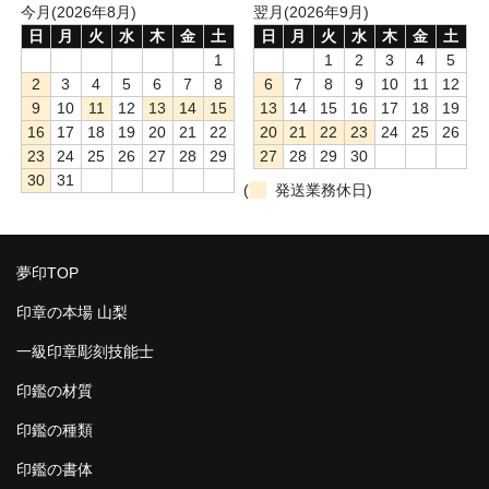
今月(2026年8月)
翌月(2026年9月)
日
月
火
水
木
金
土
日
月
火
水
木
金
土
1
1
2
3
4
5
2
3
4
5
6
7
8
6
7
8
9
10
11
12
9
10
11
12
13
14
15
13
14
15
16
17
18
19
16
17
18
19
20
21
22
20
21
22
23
24
25
26
23
24
25
26
27
28
29
27
28
29
30
30
31
(
発送業務休日)
夢印TOP
印章の本場 山梨
一級印章彫刻技能士
印鑑の材質
印鑑の種類
印鑑の書体