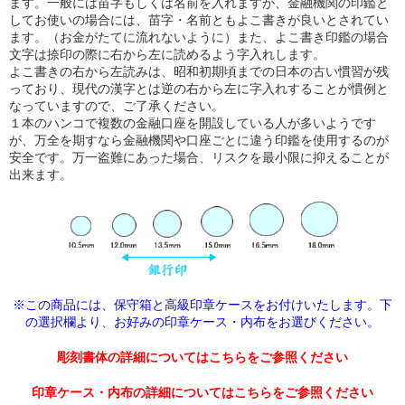
ます。一般には苗字もしくは名前を入れますが、金融機関の印鑑と
してお使いの場合には、苗字・名前ともよこ書きが良いとされてい
ます。（お金がたてに流れないように）また、よこ書き印鑑の場合
文字は捺印の際に右から左に読めるよう字入れします。
よこ書きの右から左読みは、昭和初期頃までの日本の古い慣習が残
っており、現代の漢字とは逆の右から左に字入れすることが慣例と
なっていますので、ご了承ください。
１本のハンコで複数の金融口座を開設している人が多いようです
が、万全を期すなら金融機関や口座ごとに違う印鑑を使用するのが
安全です。万一盗難にあった場合、リスクを最小限に抑えることが
出来ます。
※この商品には、保守箱と高級印章ケースをお付けいたします。下
の選択欄より、
お好みの印章ケース・内布をお選びください。
彫刻書体の詳細についてはこちらをご参照ください
印章ケース・内布の詳細についてはこちらをご参照ください