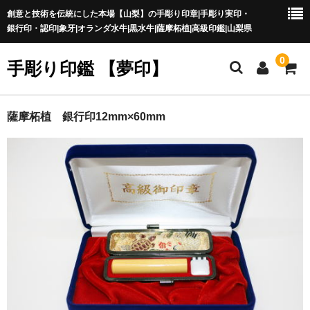
創意と技術を伝統にした本場【山梨】の手彫り印章|手彫り実印・
銀行印・認印|象牙|オランダ水牛|黒水牛|薩摩柘植|高級印鑑|山梨県
0
手彫り印鑑 【夢印】
夢印TOP
薩摩柘植 銀行印12mm×60mm
商品一覧
印章の本場 山梨
一級印章彫刻技能士
印鑑の材質
印鑑の種類
印鑑の書体