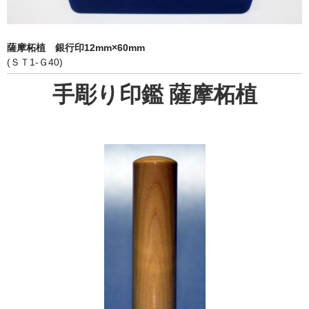
象牙印鑑の種類
印鑑ケース
薩摩柘植 銀行印12mm×60mm
(ＳＴ1-Ｇ40)
お客様の声
手彫り印鑑 薩摩柘植
ご利用案内
お問い合わせ