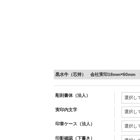
黒水牛（芯持） 会社実印18mm×60mm 
彫刻書体（法人）
実印内文字
印章ケース（法人）
印影確認（下書き）