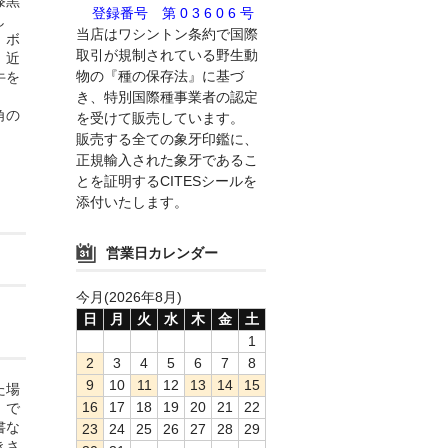
漆黒
登録番号 第 0 3 6 0 6 号
し
当店はワシントン条約で国際
、ボ
取引が規制されている野生動
。近
物の『種の保存法』に基づ
牛を
き、特別国際種事業者の認定
角の
を受けて販売しています。
。
販売する全ての象牙印鑑に、
正規輸入された象牙であるこ
とを証明するCITESシールを
添付いたします。
営業日カレンダー
今月(2026年8月)
日
月
火
水
木
金
土
1
2
3
4
5
6
7
8
9
10
11
12
13
14
15
た場
16
17
18
19
20
21
22
」で
書な
23
24
25
26
27
28
29
きさ