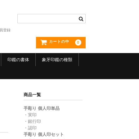
員登録
カートの中
0
印鑑の書体
象牙印鑑の種類
商品一覧
手彫り 個人印単品
・実印
・銀行印
・認印
手彫り 個人印セット