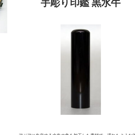
手彫り印鑑 黒水牛