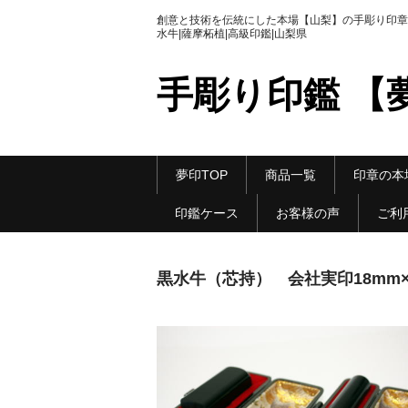
創意と技術を伝統にした本場【山梨】の手彫り印章|
水牛|薩摩柘植|高級印鑑|山梨県
手彫り印鑑 【
夢印TOP
商品一覧
印章の本
印鑑ケース
お客様の声
ご利
黒水牛（芯持） 会社実印18mm×