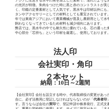
アジアに生息する水牛の角を加工した素材で、濡れたような
の光沢が特徴。朱肉をつけた時に黒と赤のコントラストが美
く、印鑑の定番素材として人気です。黒水牛は印材以外にも
タンやアクセサリーとしての材料としても重宝されています
年では東南アジアにおいて農業機械が普及し農耕用として水
飼わなくなってきているため材料も減少傾向にあります。
弊店では、黒水牛の中でも耐久性に優れている、芯の通った
中心部分「芯持ち」という印材を厳選し、使用しております
法人印
会社実印・角印
２本セット
納期：10日～2週間
【会社実印】会社を設立する時や、代表取締役の変更があっ
合に、必ず法務局に登記しなければならないのが「
代表者印
す。言うならば会社の
実印
で、登記申請や株券発行、正式文
ど、重要な契約時に使用します。サイズに規定があり、「大