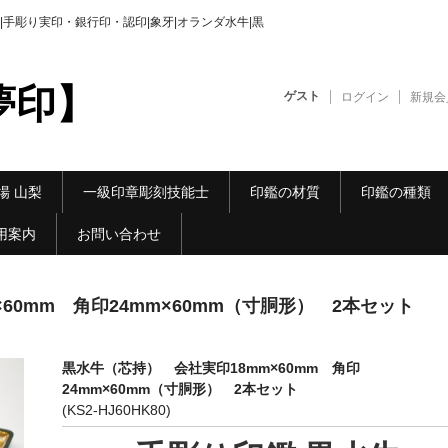
手彫り実印・銀行印・認印|象牙|オランダ水牛|黒
夢印】
ゲスト
ログイン
新規会
場 山梨
一級印章彫刻技能士
印鑑の材質
印鑑の種類
用案内
お問い合わせ
60mm 角印24mm×60mm（寸胴形） 2本セット
黒水牛（芯持） 会社実印18mm×60mm 角印
24mm×60mm（寸胴形） 2本セット
(KS2-HJ60HK80)