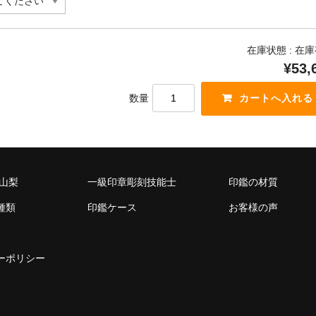
在庫状態 : 在
¥53,
数量
 山梨
一級印章彫刻技能士
印鑑の材質
種類
印鑑ケース
お客様の声
ーポリシー