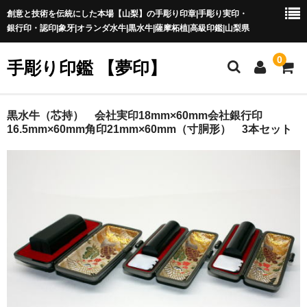
創意と技術を伝統にした本場【山梨】の手彫り印章|手彫り実印・
銀行印・認印|象牙|オランダ水牛|黒水牛|薩摩柘植|高級印鑑|山梨県
0
手彫り印鑑 【夢印】
夢印TOP
黒水牛（芯持） 会社実印18mm×60mm会社銀行印
16.5mm×60mm角印21mm×60mm（寸胴形） 3本セット
商品一覧
印章の本場 山梨
一級印章彫刻技能士
印鑑の材質
印鑑の種類
印鑑の書体