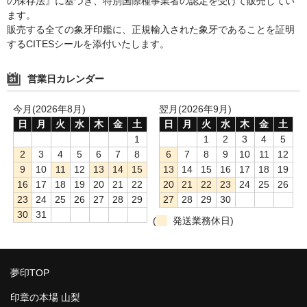
の保存法』に基づき、特別国際種事業者の認定を受けて販売してい
ます。
販売する全ての象牙印鑑に、正規輸入された象牙であることを証明
するCITESシールを添付いたします。
営業日カレンダー
今月(2026年8月)
翌月(2026年9月)
日
月
火
水
木
金
土
日
月
火
水
木
金
土
1
1
2
3
4
5
2
3
4
5
6
7
8
6
7
8
9
10
11
12
9
10
11
12
13
14
15
13
14
15
16
17
18
19
16
17
18
19
20
21
22
20
21
22
23
24
25
26
23
24
25
26
27
28
29
27
28
29
30
30
31
(
発送業務休日)
夢印TOP
印章の本場 山梨