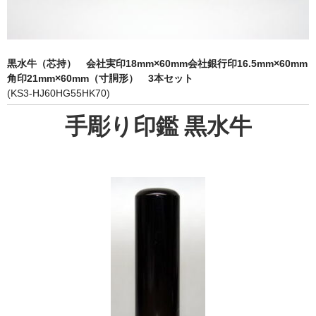
象牙印鑑の種類
印鑑ケース
黒水牛（芯持） 会社実印18mm×60mm会社銀行印16.5mm×60mm
お客様の声
角印21mm×60mm（寸胴形） 3本セット
(KS3-HJ60HG55HK70)
ご利用案内
手彫り印鑑 黒水牛
お問い合わせ