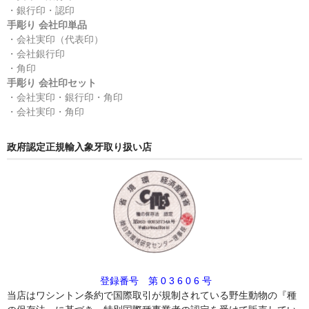
・銀行印・認印
手彫り 会社印単品
・会社実印（代表印）
・会社銀行印
・角印
手彫り 会社印セット
・会社実印・銀行印・角印
・会社実印・角印
政府認定正規輸入象牙取り扱い店
登録番号 第 0 3 6 0 6 号
当店はワシントン条約で国際取引が規制されている野生動物の『種