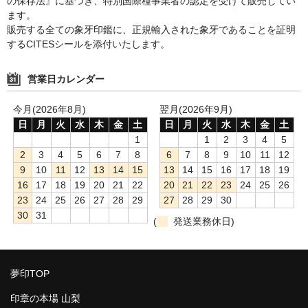
の保存法』に基づき、特別国際種事業者の認定を受けて販売してい
ます。
販売する全ての象牙印鑑に、正規輸入された象牙であることを証明
するCITESシールを添付いたします。
営業日カレンダー
今月(2026年8月)
翌月(2026年9月)
日
月
火
水
木
金
土
日
月
火
水
木
金
土
1
1
2
3
4
5
2
3
4
5
6
7
8
6
7
8
9
10
11
12
9
10
11
12
13
14
15
13
14
15
16
17
18
19
16
17
18
19
20
21
22
20
21
22
23
24
25
26
23
24
25
26
27
28
29
27
28
29
30
30
31
(
発送業務休日)
夢印TOP
印章の本場 山梨