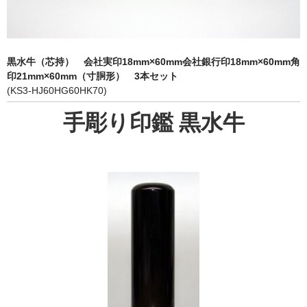
象牙印鑑の種類
印鑑ケース
黒水牛（芯持） 会社実印18mm×60mm会社銀行印18mm×60mm角
お客様の声
印21mm×60mm（寸胴形） 3本セット
(KS3-HJ60HG60HK70)
ご利用案内
手彫り印鑑 黒水牛
お問い合わせ