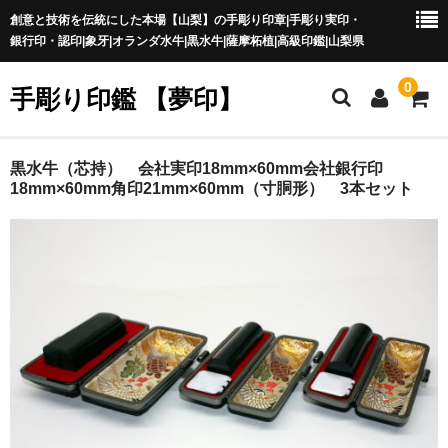
創意と技術を伝統にした本場【山梨】の手彫り印章|手彫り実印・
銀行印・認印|象牙|オランダ水牛|黒水牛|薩摩柘植|高級印鑑|山梨県
0
手彫り印鑑 【夢印】
夢印TOP
黒水牛（芯持） 会社実印18mm×60mm会社銀行印
18mm×60mm角印21mm×60mm（寸胴形） 3本セット
商品一覧
印章の本場 山梨
一級印章彫刻技能士
印鑑の材質
印鑑の種類
印鑑の書体