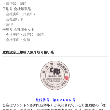
・銀行印・認印
手彫り 会社印単品
・会社実印（代表印）
・会社銀行印
・角印
手彫り 会社印セット
・会社実印・銀行印・角印
・会社実印・角印
政府認定正規輸入象牙取り扱い店
登録番号 第 0 3 6 0 6 号
当店はワシントン条約で国際取引が規制されている野生動物の『種