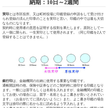
納期：10日～2週間
実印
とは市区役所、又は町村役場に印鑑登録の申請をして受け付け
られ登録の済んだ印章のことを実印と言い、印鑑の中では最も大切
なものになります。
契約時に使用者の意思を証明する役割を果たします。原則として一
人一個に限られ、一生実印として使用されます。（同じ印鑑を2人で
登録することはできません。）
銀行印
は、金融機関の出納に使用する重要な印鑑です。
通帳開設時の他、保険や証券などのご契約時に捺印する印鑑となり
ます。一般には苗字もしくは名前を入れますが、金融機関の印鑑と
してお使いの場合には、苗字・名前ともよこ書きが良いとされてい
ます。（お金がたてに流れないように）また、よこ書き印鑑の場合
文字は捺印の際に右から左に読めるよう字入れします。