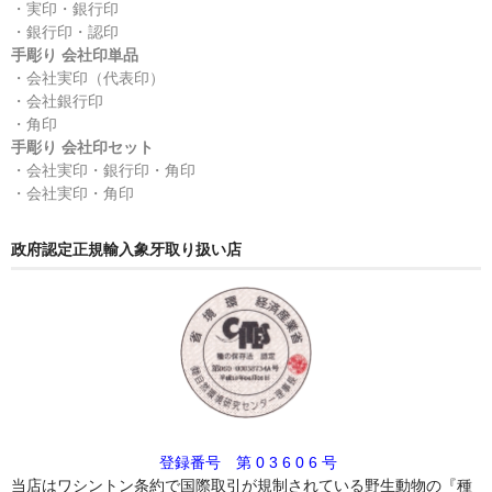
・実印・銀行印
・銀行印・認印
手彫り 会社印単品
・会社実印（代表印）
・会社銀行印
・角印
手彫り 会社印セット
・会社実印・銀行印・角印
・会社実印・角印
政府認定正規輸入象牙取り扱い店
登録番号 第 0 3 6 0 6 号
当店はワシントン条約で国際取引が規制されている野生動物の『種