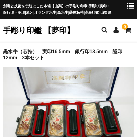
創意と技術を伝統にした本場【山梨】の手彫り印章|手彫り実印・
銀行印・認印|象牙|オランダ水牛|黒水牛|薩摩柘植|高級印鑑|山梨県
0
手彫り印鑑 【夢印】
夢印TOP
黒水牛（芯持） 実印16.5mm 銀行印13.5mm 認印
12mm 3本セット
商品一覧
印章の本場 山梨
一級印章彫刻技能士
印鑑の材質
印鑑の種類
印鑑の書体