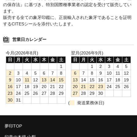
の保存法』に基づき、特別国際種事業者の認定を受けて販売してい
ます。
販売する全ての象牙印鑑に、正規輸入された象牙であることを証明
するCITESシールを添付いたします。
営業日カレンダー
今月(2026年8月)
翌月(2026年9月)
日
月
火
水
木
金
土
日
月
火
水
木
金
土
1
1
2
3
4
5
2
3
4
5
6
7
8
6
7
8
9
10
11
12
9
10
11
12
13
14
15
13
14
15
16
17
18
19
16
17
18
19
20
21
22
20
21
22
23
24
25
26
23
24
25
26
27
28
29
27
28
29
30
30
31
(
発送業務休日)
夢印TOP
印章の本場 山梨