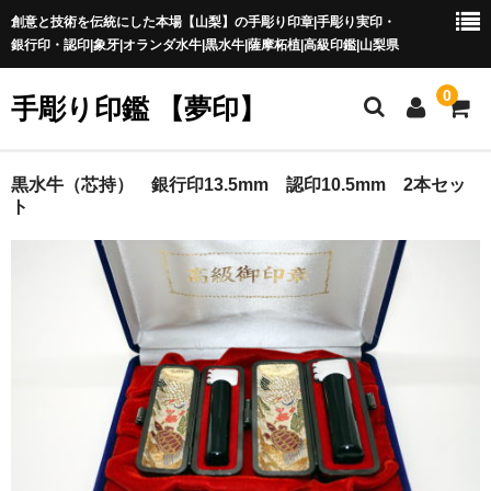
創意と技術を伝統にした本場【山梨】の手彫り印章|手彫り実印・
銀行印・認印|象牙|オランダ水牛|黒水牛|薩摩柘植|高級印鑑|山梨県
0
手彫り印鑑 【夢印】
夢印TOP
黒水牛（芯持） 銀行印13.5mm 認印10.5mm 2本セッ
ト
商品一覧
印章の本場 山梨
一級印章彫刻技能士
印鑑の材質
印鑑の種類
印鑑の書体