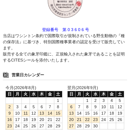
登録番号 第 0 3 6 0 6 号
当店はワシントン条約で国際取引が規制されている野生動物の『種
の保存法』に基づき、特別国際種事業者の認定を受けて販売してい
ます。
販売する全ての象牙印鑑に、正規輸入された象牙であることを証明
するCITESシールを添付いたします。
営業日カレンダー
今月(2026年8月)
翌月(2026年9月)
日
月
火
水
木
金
土
日
月
火
水
木
金
土
1
1
2
3
4
5
2
3
4
5
6
7
8
6
7
8
9
10
11
12
9
10
11
12
13
14
15
13
14
15
16
17
18
19
16
17
18
19
20
21
22
20
21
22
23
24
25
26
23
24
25
26
27
28
29
27
28
29
30