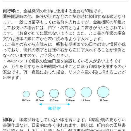
銀行印
は、金融機関の出納に使用する重要な印鑑です。
通帳開設時の他、保険や証券などのご契約時に捺印する印鑑となり
ます。一般には苗字もしくは名前を入れますが、金融機関の印鑑と
してお使いの場合には、苗字・名前ともよこ書きが良いとされてい
ます。（お金がたてに流れないように）また、よこ書き印鑑の場合
文字は捺印の際に右から左に読めるよう字入れします。
よこ書きの右から左読みは、昭和初期頃までの日本の古い慣習が残
っており、現代の漢字とは逆の右から左に字入れすることが慣例と
なっていますので、ご了承ください。
１本のハンコで複数の金融口座を開設している人が多いようです
が、万全を期すなら金融機関や口座ごとに違う印鑑を使用するのが
安全です。万一盗難にあった場合、リスクを最小限に抑えることが
出来ます。
認印
は、印鑑登録をしていない印を言います。印鑑証明の要らない
書類作成など、日常的に多く使われます。例えば、町内会の回覧書
等に読んだ「しるし」に捺したり、領収書や荷物の受け取りに至る