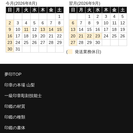
今月(2026年8月)
翌月(2026年9月)
日
月
火
水
木
金
土
日
月
火
水
木
金
土
1
1
2
3
4
5
2
3
4
5
6
7
8
6
7
8
9
10
11
12
9
10
11
12
13
14
15
13
14
15
16
17
18
19
16
17
18
19
20
21
22
20
21
22
23
24
25
26
23
24
25
26
27
28
29
27
28
29
30
30
31
(
発送業務休日)
夢印TOP
印章の本場 山梨
一級印章彫刻技能士
印鑑の材質
印鑑の種類
印鑑の書体