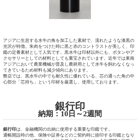
アジアに生息する水牛の角を加工した素材で、濡れたような漆黒の
光沢が特徴。朱肉をつけた時に黒と赤のコントラストが美しく、印
鑑の定番素材として人気です。黒水牛は印材以外にも、ボタンやア
クセサリーとしての材料としても重宝されています。近年では東南
アジアにおいて農業機械が普及し農耕用として水牛を飼わなくなっ
てきているため材料も減少傾向にあります。
弊店では、黒水牛の中でも耐久性に優れている、芯の通った角の中
心部分「芯持ち」という印材を厳選し、使用しております。
銀行印
納期：10日～2週間
銀行印
は、金融機関の出納に使用する重要な印鑑です。
通帳開設時の他、保険や証券などのご契約時に捺印する印鑑となり