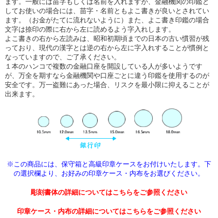
ます。一般には苗字もしくは名前を入れますが、金融機関の印鑑と
してお使いの場合には、苗字・名前ともよこ書きが良いとされてい
ます。（お金がたてに流れないように）また、よこ書き印鑑の場合
文字は捺印の際に右から左に読めるよう字入れします。
よこ書きの右から左読みは、昭和初期頃までの日本の古い慣習が残
っており、現代の漢字とは逆の右から左に字入れすることが慣例と
なっていますので、ご了承ください。
１本のハンコで複数の金融口座を開設している人が多いようです
が、万全を期すなら金融機関や口座ごとに違う印鑑を使用するのが
安全です。万一盗難にあった場合、リスクを最小限に抑えることが
出来ます。
※この商品には、保守箱と高級印章ケースをお付けいたします。下
の選択欄より、
お好みの印章ケース・内布をお選びください。
彫刻書体の詳細についてはこちらをご参照ください
印章ケース・内布の詳細についてはこちらをご参照ください