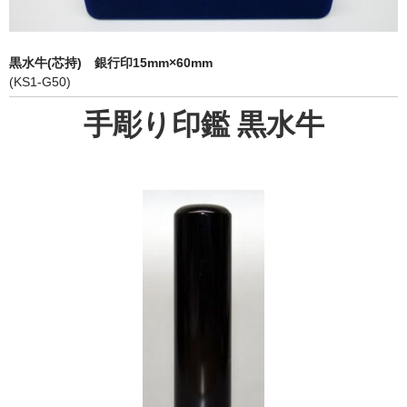
象牙印鑑の種類
印鑑ケース
黒水牛(芯持) 銀行印15mm×60mm
(KS1-G50)
お客様の声
手彫り印鑑 黒水牛
ご利用案内
お問い合わせ