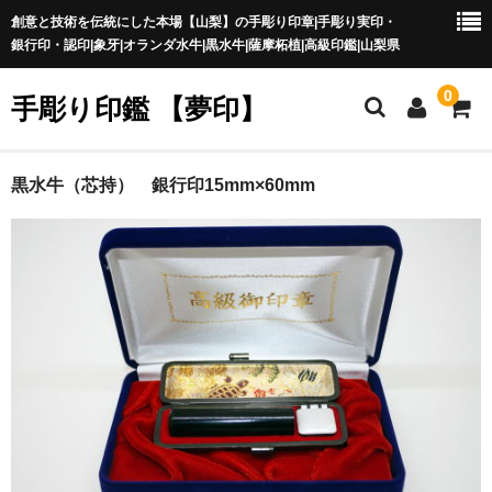
創意と技術を伝統にした本場【山梨】の手彫り印章|手彫り実印・
銀行印・認印|象牙|オランダ水牛|黒水牛|薩摩柘植|高級印鑑|山梨県
0
手彫り印鑑 【夢印】
夢印TOP
黒水牛（芯持） 銀行印15mm×60mm
商品一覧
印章の本場 山梨
一級印章彫刻技能士
印鑑の材質
印鑑の種類
印鑑の書体