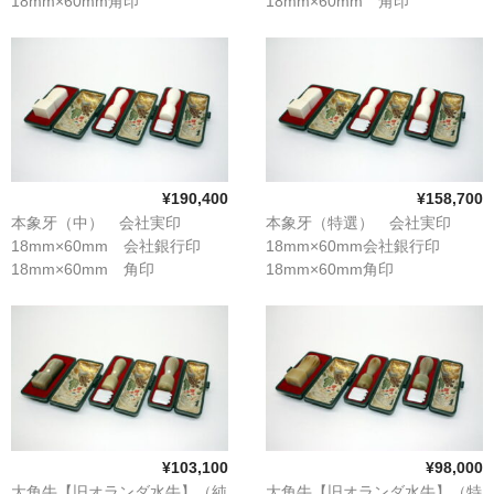
18mm×60mm角印
18mm×60mm 角印
象牙印鑑の種類
21mm×60mm（天丸形） 3本
21mm×60mm（天丸形） 3本
セット
セット
印鑑ケース
お客様の声
ご利用案内
お問い合わせ
¥190,400
¥158,700
本象牙（中） 会社実印
本象牙（特選） 会社実印
18mm×60mm 会社銀行印
18mm×60mm会社銀行印
18mm×60mm 角印
18mm×60mm角印
21mm×60mm（天丸形） 3本
21mm×60mm（天丸形） 3本
セット
セット
¥103,100
¥98,000
大角牛【旧オランダ水牛】（純
大角牛【旧オランダ水牛】（特