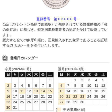
登録番号 第 0 3 6 0 6 号
当店はワシントン条約で国際取引が規制されている野生動物の『種
の保存法』に基づき、特別国際種事業者の認定を受けて販売してい
ます。
販売する全ての象牙印鑑に、正規輸入された象牙であることを証明
するCITESシールを添付いたします。
営業日カレンダー
今月(2026年8月)
翌月(2026年9月)
日
月
火
水
木
金
土
日
月
火
水
木
金
土
1
1
2
3
4
5
2
3
4
5
6
7
8
6
7
8
9
10
11
12
9
10
11
12
13
14
15
13
14
15
16
17
18
19
16
17
18
19
20
21
22
20
21
22
23
24
25
26
23
24
25
26
27
28
29
27
28
29
30
30
31
(
発送業務休日)