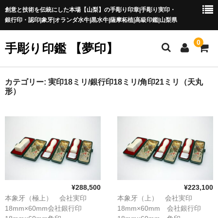
創意と技術を伝統にした本場【山梨】の手彫り印章|手彫り実印・
銀行印・認印|象牙|オランダ水牛|黒水牛|薩摩柘植|高級印鑑|山梨県
0
手彫り印鑑 【夢印】
夢印TOP
カテゴリー:
実印18ミリ/銀行印18ミリ/角印21ミリ（天丸
形）
商品一覧
印章の本場 山梨
一級印章彫刻技能士
印鑑の材質
印鑑の種類
¥288,500
¥223,100
本象牙（極上） 会社実印
本象牙（上） 会社実印
印鑑の書体
18mm×60mm会社銀行印
18mm×60mm 会社銀行印